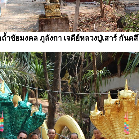
ดถ้ำชัยมงคล ภูลังกา เจดีย์หลวงปู่เสาร์ กันตส