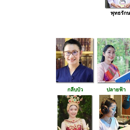
พุทธรัก
กลีบบัว
ปลายฟ้า