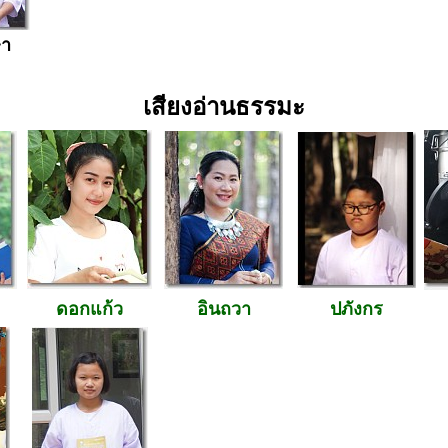
ษา
เสียงอ่านธรรมะ
ดอกแก้ว
อินถวา
ปภังกร