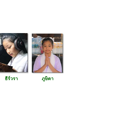
ธีร์วรา
ภูษิตา