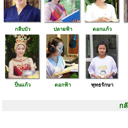
กลีบบัว
ปลายฟ้า
ดอกแก้ว
ปิ่นแก้ว
ดอกฟ้า
พุทธรักษา
กลั