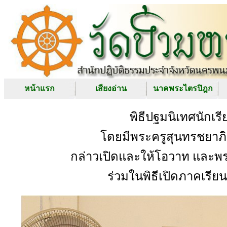
หน้าแรก
เสียงอ่าน
นาคพระไตรปิฎก
พิธีปฐมนิเทศนักเร
โดยมีพระครูสุนทรชยาภ
กล่าวเปิดและให้โอวาท และพ
ร่วมในพิธีเปิดภาคเรีย