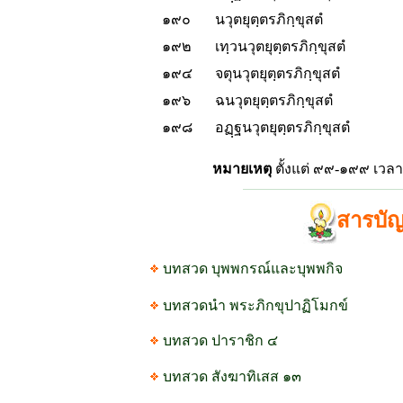
๑๙๐
นวุตยุตฺตรภิกฺขุสตํ
๑๙๒
เทฺวนวุตยุตฺตรภิกฺขุสตํ
๑๙๔
จตุนวุตยุตฺตรภิกฺขุสตํ
๑๙๖
ฉนวุตยุตฺตรภิกฺขุสตํ
๑๙๘
อฏฺฐนวุตยุตฺตรภิกฺขุสตํ
หมายเหตุ
ตั้งแต่ ๙๙-๑๙๙ เวล
สารบั
บทสวด บุพพกรณ์และบุพพกิจ
บทสวดนำ พระภิกขุปาฏิโมกข์
บทสวด ปาราชิก ๔
บทสวด สังฆาทิเสส ๑๓