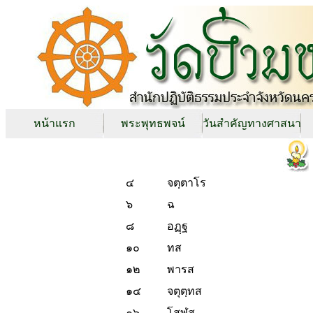
หน้าแรก
พระพุทธพจน์
วันสำคัญทางศาสนา
๔
จตฺตาโร
๖
ฉ
๘
อฏฺฐ
๑๐
ทส
๑๒
พารส
๑๔
จตุตฺทส
๑๖
โสฬส