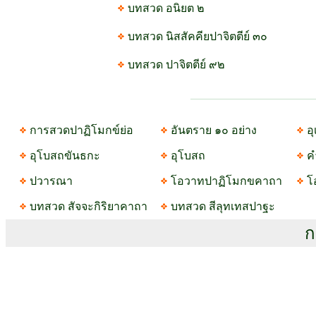
บทสวด อนิยต ๒
บทสวด นิสสัคคียปาจิตตีย์ ๓๐
บทสวด ปาจิตตีย์ ๙๒
การสวดปาฏิโมกข์ย่อ
อันตราย ๑๐ อย่าง
อ
อุโบสถขันธกะ
อุโบสถ
ค
ปวารณา
โอวาทปาฏิโมกขคาถา
โ
บทสวด สัจจะกิริยาคาถา
บทสวด สีลุทเทสปาฐะ
ก