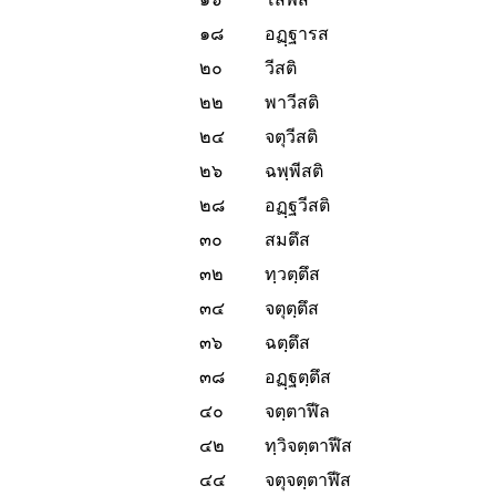
๑๘
อฏฺฐารส
๒๐
วีสติ
๒๒
พาวีสติ
๒๔
จตุวีสติ
๒๖
ฉพฺพีสติ
๒๘
อฏฺฐวีสติ
๓๐
สมตึส
๓๒
ทฺวตฺตึส
๓๔
จตุตฺตึส
๓๖
ฉตฺตึส
๓๘
อฏฺฐตฺตึส
๔๐
จตฺตาฬีล
๔๒
ทฺวิจตฺตาฬีส
๔๔
จตุจตฺตาฬีส