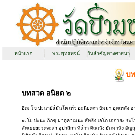
หน้าแรก
พระพุทธพจน์
วันสำคัญทางศาสนา
บท
บทสวด อนิยต ๒
อิเม โข ปะนายัส๎มันโต เท๎ว อะนิยะตา ธัมมา อุทเทสัง อา
๑. โย ปะนะ ภิกขุ มาตุคาเมนะ สัทธิง เอโก เอกายะ ระโห
สัทเธยยะวะจะสา อุปาสิกา ทิส๎วา ติณณัง ธัมมานัง อั