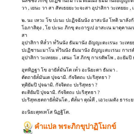
นิสัชชัง ภิกขุ ปะฏิชานะมาโน ติณณัง ธัมมานังอัญญะต
วา , เยนะ วา สา สัทเธยยะวะจะสา อุปาสิกา วะเทยยะ , เ
๒. นะ เหวะ โข ปะนะ ปะฏิจฉันนัง อาสะนัง โหติ นาลังกั
โอภาสิตุง , โย ปะนะ ภิกขุ ตะถารูเป อาสะเน มาตุคาเมน
สา
อุปาสิกา ทิส๎วา ท๎วินนัง ธัมมานัง อัญญะตะเรนะ วะเทยยะ
ปะฏิชานะมาโน ท๎วินนัง ธัมมานัง อัญญะตะเรนะ กาเรตั
อุปาสิกา วะเทยยะ , เตนะ โส ภิกขุ กาเรตัพโพ , อะยัมปิ
อุททิฏฐา โข อายัส๎มันโต เท๎ว อะนิยะตา ธัมมา .
ตัตถายัส๎มันเต ปุจฉามิ. กัจจิตถะ ปะริสุทธา ?
ทุติยัมปิ ปุจฉามิ. กัจจิตถะ ปะริสุทธา ?
ตะติยัมปิ ปุจฉามิ. กัจจิตถะ ปะริสุทธา ?
ปะริสุทเธตถายัส๎มันโต , ตัส๎มา ตุณ๎หี , เอวะเมตัง ธาระย
อะนิยะตุทเทโส นิฏฐิโต.
คำแปล พระภิกขุปาฏิโมกข์