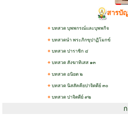
สารบั
บทสวด บุพพกรณ์และบุพพกิจ
บทสวดนำ พระภิกขุปาฏิโมกข์
บทสวด ปาราชิก ๔
บทสวด สังฆาทิเสส ๑๓
บทสวด อนิยต ๒
บทสวด นิสสัคคียปาจิตตีย์ ๓๐
บทสวด ปาจิตตีย์ ๙๒
ก