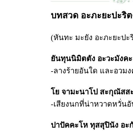
บทสวด อะภะยะปะริต
(หันทะ มะยัง อะภะยะปะร
ยันทุนนิมิตตัง อะวะมังค
-ลางร้ายอันใด และอวมง
โย จามะนาโป สะกุณัสสะ
-เสียงนกที่น่าหวาดหวั่นอ
ปาปัคคะโห ทุสสุปินัง อะก