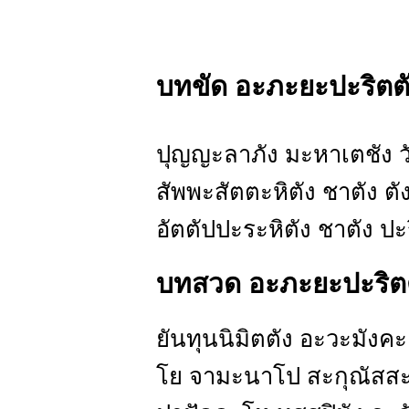
บทขัด อะภะยะปะริตตั
ปุญญะลาภัง มะหาเตชัง 
สัพพะสัตตะหิตัง ชาตัง ตั
อัตตัปปะระหิตัง ชาตัง ป
บทสวด อะภะยะปะริตต
ยันทุนนิมิตตัง อะวะมังค
โย จามะนาโป สะกุณัสสะ