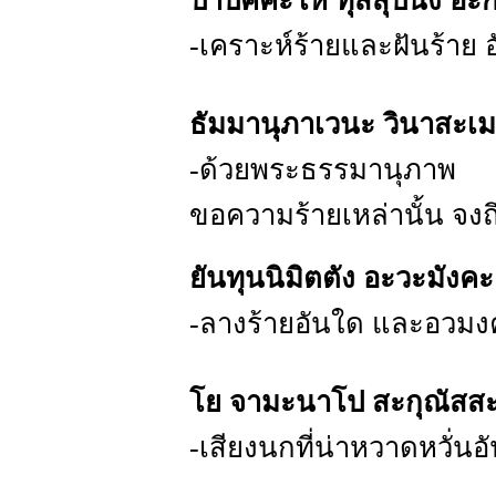
ปาปัคคะโห ทุสสุปินัง อะก
-เคราะห์ร้ายและฝันร้าย
ธัมมานุภาเวนะ วินาสะเม
-ด้วยพระธรรมานุภาพ
ขอความร้ายเหล่านั้น จงถ
ยันทุนนิมิตตัง อะวะมังค
-ลางร้ายอันใด และอวมง
โย จามะนาโป สะกุณัสสะ
-เสียงนกที่น่าหวาดหวั่นอ