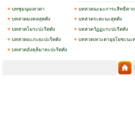
บทชุมนุมเทวดา
บทสวดนะมะการะสิทธิคาถ
บทสวดมงคลสุตตัง
บทสวดระตะนะสุตตัง
บทสวดโมระปะริตตัง
บทสวดวัฏฏะกะปะริตตัง
บทสวดอะภะยะปะริตตัง
บทสวดเทวะตาอุยโยชะนะ
บทสวดอังคุลิมาละปะริตตัง