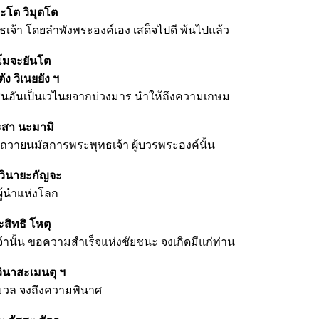
คะโต วิมุตโต
ทธเจ้า โดยลำพังพระองค์เอง เสด็จไปดี พ้นไปแล้ว
ิโมจะยันโต
ัง วิเนยยัง ฯ
มชนอันเป็นเวไนยจากบ่วงมาร นำให้ถึงความเกษม
ระสา นะมามิ
ถวายนมัสการพระพุทธเจ้า ผู้บวรพระองค์นั้น
วินายะกัญจะ
ผู้นำแห่งโลก
สิทธิ โหตุ
้านั้น ขอความสำเร็จแห่งชัยชนะ จงเกิดมีแก่ท่าน
ินาสะเมนตุ ฯ
มวล จงถึงความพินาศ