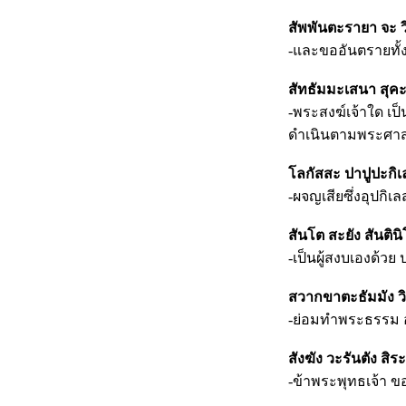
สัพพันตะรายา จะ ว
-และขออันตรายทั้
สัทธัมมะเสนา สุค
-พระสงฆ์เจ้าใด เ
ดำเนินตามพระศาสดา
โลกัสสะ ปาปูปะกิ
-ผจญเสียซึ่งอุปก
สันโต สะยัง สันติ
-เป็นผู้สงบเองด้วย
สวากขาตะธัมมัง วิท
-ย่อมทำพระธรรม อั
สังฆัง วะรันตัง สิ
-ข้าพระพุทธเจ้า ข