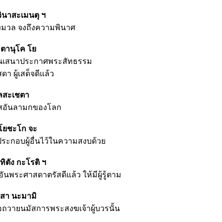
ินาสะเมนตุ ฯ
งมวล จงถึงความพินาศ
ะตานุโค โย
ป็นเสนาประกาศพระสัทธรรม
 ผู้เสด็จดีแล้ว
เลสะเชตา
ิเลสอันลามกของโลก
นิโยชะโก จะ
 ประกอบผู้อื่นไว้ในความสงบด้วย
ิตัง กะโรติ ฯ
นพระศาสดาตรัสดีแล้ว ให้มีผู้รู้ตาม
ระสา นะมามิ
อถวายนมัสการพระสงฆเจ้าผู้บวรนั้น