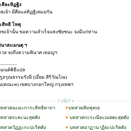
สีละทิฏฐิง
ทธเจ้า มีศีลแลทิฏฐิเสมอกัน
สิทธิ โหตุ
ฆเจ้านั้น ขอความสำเร็จแห่งชัยชนะ จงมีแก่ท่าน
ินาสะเมนตุ ฯ
มวล จงถึงความพินาศ เทอญฯ
...............
อมนต์พิธีแปล
รุณธรรมรังษี (เอี่ยม สิริวัณโณ)
ม(คณะ๓) เขตบางกอกใหญ่ กรุงเทพฯ
ทสวดนะมะการะสิทธิคาถา
บทสวดสัมพุทเธ
บทสวดระตะนะสุตตัง
บทสวดกะระณียะเมตตะสุตตัง
ทสวดวัฏฏะกะปะริตตัง
บทสวดอาฏานาฏิยะปะริตตัง