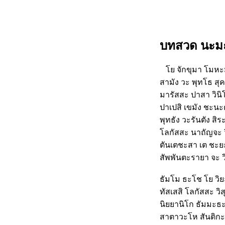
บทสวด นะมะ
โย จักขุมา โมหะ
สามัง วะ พุทโธ สุ
มารัสสะ ปาสา วิน
ปาเปสิ เขมัง ชะนะต
พุทธัง วะรันตัง สิ
โลกัสสะ นาถัญจะ 
ตันเตชะสา เต ชะยะ
สัพพันตะรายา จะ ว
ธัมโม ธะโช โย วิยะ
ทัสเสสิ โลกัสสะ วิส
นิยยานิโก ธัมมะธะ
สาตาวะโห สันติกะ