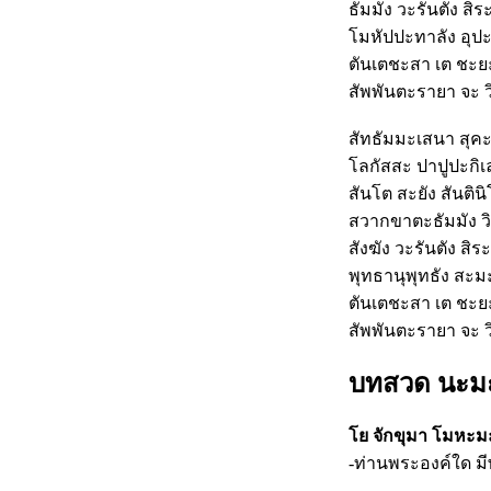
ธัมมัง วะรันตัง สิ
โมหัปปะทาลัง อุป
ตันเตชะสา เต ชะยะ
สัพพันตะรายา จะ ว
สัทธัมมะเสนา สุค
โลกัสสะ ปาปูปะกิ
สันโต สะยัง สันติ
สวากขาตะธัมมัง วิท
สังฆัง วะรันตัง สิ
พุทธานุพุทธัง สะมะ
ตันเตชะสา เต ชะยะ
สัพพันตะรายา จะ ว
บทสวด นะมะ
โย จักขุมา โมหะ
-ท่านพระองค์ใด ม