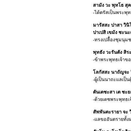
สามัง วะ พุทโธ สุ
-ได้ตรัสเป็นพระพุ
มารัสสะ ปาสา วิน
ปาเปสิ เขมัง ชะนะต
-ทรงเปลื้องชุมนุ
พุทธัง วะรันตัง สิ
-ข้าพระพุทธเจ้าขอ
โลกัสสะ นาถัญจะ 
-ผู้เป็นนาถะแลเป็น
ตันเตชะสา เต ชะยะ
-ด้วยเดชพระพุทธเจ
สัพพันตะรายา จะ ว
-แลขออันตรายทั้ง