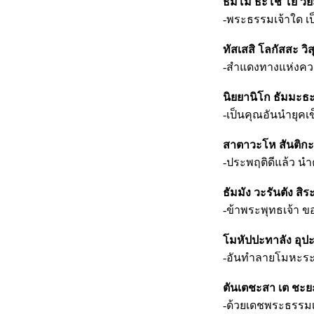
ธัมโม ธะโช โย วิยะ
-พระธรรมเจ้าใด เป
ทัสเสสิ โลกัสสะ วิส
-สำแดงทางแห่งควา
นิยยานิโก ธัมมะธะ
-เป็นคุณอันนำยุคเ
สาตาวะโห สันติกะ
-ประพฤติดีแล้ว 
ธัมมัง วะรันตัง สิ
-ข้าพระพุทธเจ้า 
โมหัปปะทาลัง อุป
-อันทำลายโมหะระง
ตันเตชะสา เต ชะยะ
-ด้วยเดชพระธรรมเจ