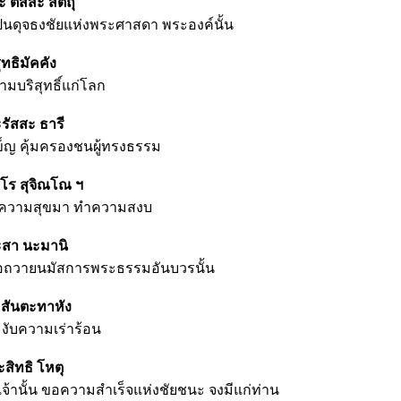
 ตัสสะ สัตถุ
็นดุจธงชัยแห่งพระศาสดา พระองค์นั้น
ุทธิมัคคัง
มบริสุทธิ์แก่โลก
รัสสะ ธารี
ข็ญ คุ้มครองชนผู้ทรงธรรม
โร สุจิณโณ ฯ
นำความสุขมา ทำความสงบ
ระสา นะมานิ
ขอถวายนมัสการพระธรรมอันบวรนั้น
ะสันตะทาหัง
ับความเร่าร้อน
สิทธิ โหตุ
้านั้น ขอความสำเร็จแห่งชัยชนะ จงมีแก่ท่าน