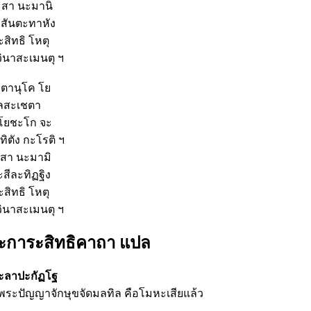
ระสา นะมานิ
ะสันตะทาหัง
สิทธิ โหตุ
ินาสะเมนตุ ฯ
ะตานุโค โย
เลสะเชตา
นิโยชะโก จะ
ิตัง กะโรติ ฯ
ระสา นะมามิ
สีละทิฏฐิง
สิทธิ โหตุ
ินาสะเมนตุ ฯ
การะสิทธิคาถา แปล
มะลาปะกัฏโฐ
ีพระปัญญาจักษุขจัดมลทิล คือโมหะเสียแล้ว