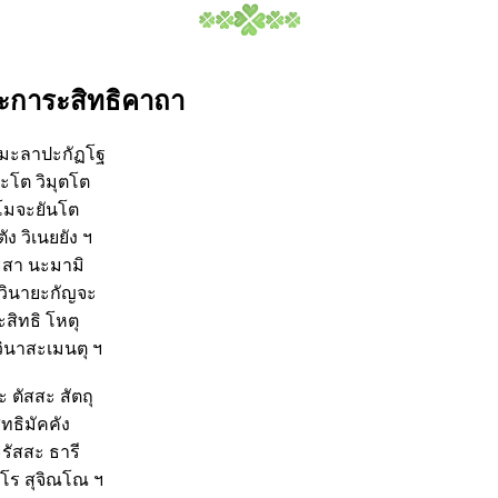
การะสิทธิคาถา
มะลาปะกัฏโฐ
คะโต วิมุตโต
ิโมจะยันโต
ัง วิเนยยัง ฯ
ระสา นะมามิ
วินายะกัญจะ
สิทธิ โหตุ
ินาสะเมนตุ ฯ
 ตัสสะ สัตถุ
ุทธิมัคคัง
รัสสะ ธารี
โร สุจิณโณ ฯ