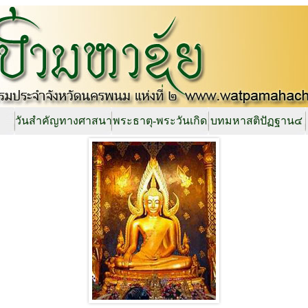
วันสำคัญทางศาสนา
พระธาตุ-พระวันเกิด
บทมหาสติปัฏฐาน๔