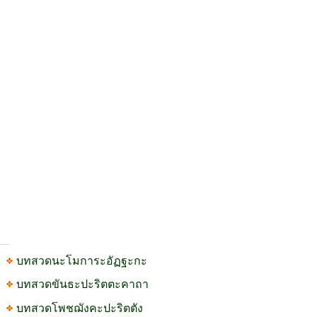
บทสวดนะโมการะอัฏฐะกะ
บทสวดขันธะปะริตตะคาถา
บทสวดโพชฌังคะปะริตตัง