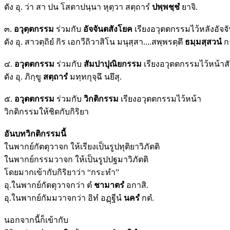
ดัง อุ. ว่า สา ปน โสตาปนฺนา หุตฺวา สตฺถารํ
ปพฺพชฺชํ
ยาจิ.
๓.
อวุตฺตกรรม
ร่วมกับ
อัจจันตสังโยค
เรียงอวุตตกรรมไว้หลังอัจจ
ดัง อุ. สาวตฺถิยํ กิร เอกวีถิวาสิโน มนุสฺสา....สพฺพรตฺตึ
ธมฺมสฺสวนํ
กา
๔.
อวุตตกรรม
ร่วมกับ
สัมปาปุณิยกรรม
เรียงอวุตตกรรมไว้หน้า
ดัง อุ. ภิกฺขู
สตฺถารํ
มทฺทกุจฺฉึ นยึสุ.
๕.
อวุตตกรรม
ร่วมกับ
วิกติกรรม
เรียงอวุตตกรรมไว้หน้า
วิกติกรรมให้ชิดกับกิริยา
อันบทวิกติกรรมนี้
ในพากย์กัตตุวาจก ให้เรียงเป็นรูปทุติยาวิภัตติ
ในพากย์กรรมวาจก ให้เป็นรูปปฐมาวิภัตติ
โดยมากเข้ากับกิริยาว่า “กระทำ”
อุ.ในพากย์กัตตุวาจกว่า ตํ
ชามาตรํ
อกาสิ.
อุ.ในพากย์กัมมวาจกว่า อิทํ อฏฺฐีนํ
นครํ
กตํ.
นอกจากนี้ก็เข้ากับ