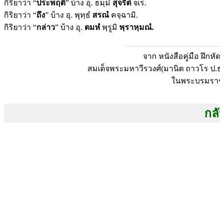
กิริยาว่า “
ประพฤติ
” บ้าง อุ. ธมฺมํ
สุจริตํ
จเร.
กิริยาว่า “
ถึง
” บ้าง อุ. พุทฺธํ
สรณํ
คจฺฉามิ.
กิริยาว่า “
กล่าว
” บ้าง อุ.
ตมหํ
พฺรูมิ
พฺราหฺมณํ.
จาก หนังสือคู่มือ ฝึก
สมเด็จพระมหาวีรวงศ์(มานิต ถาวโร ป
ในพระบรมราช
กลั