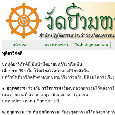
หน้าแรก
พระพุทธพจน์
วันสำคัญทางศาสนา
ทุติยาวิภัตติ
บททุติยาวิภัตตินี้ มีหน้าที่ขยายบทกิริยาเป็นพื้น
เมื่อขยายกิริยาใด ก็ให้เรียงไว้หน้าของกิริยาตัวนั้น
แต่ถ้ามีทุติยาวิภัตติหลายบทขยายกิริยาร่วมกัน มีนิยมในการเรียง ด
๑.
อวุตตกรรม
ร่วมกับ
การีตกรรม
เรียงบทอวุตตกรรมไว้หลังการ
เช่น อุ. อถ นํ
ตํ
นิวาสาเปตฺวา นิวตฺถกาสาวํ อุทเกน
มทฺทาเปตฺวา อาตเป วิสฺสชฺชาเปสิ
.
๒.
อวุตกรรม
ร่วมกับ
อกถิตกรรม
เรียงอวุตตกรรมไว้หลังอกถิตก