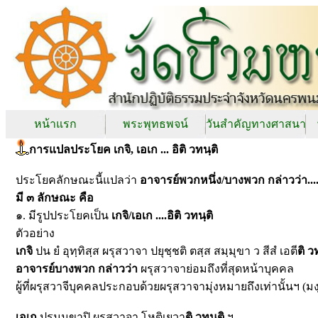
หน้าแรก
พระพุทธพจน์
วันสำคัญทางศาสนา
การแปลประโยค เกจิ, เอเก ... อิติ วทนฺติ
ประโยคลักษณะนี้แปลว่า
อาจารย์พวกหนึ่ง/บางพวก กล่าวว่า....
มี ๓ ลักษณะ คือ
๑. มีรูปประโยคเป็น
เกจิ/เอเก ....อิติ วทนฺติ
ตัวอย่าง
เกจิ
ปน ยํ อุทฺทิสฺส ผรุสวาจา ปยุชฺชติ ตสฺส สมฺมุขา ว สีสํ เอตี
ติ ว
อาจารย์บางพวก กล่าวว่า
ผรุสวาจาย่อมถึงที่สุดหน้าบุคคล
ผู้ที่ผรุสวาจีบุคคลประกอบด้วยผรุสวาจามุ่งหมายถึงเท่านั้นฯ (ม
เอเก
ปรมฺมุขาปิ ผรุสวาจา โหติเยวา
ติ วทนฺติ
ฯ