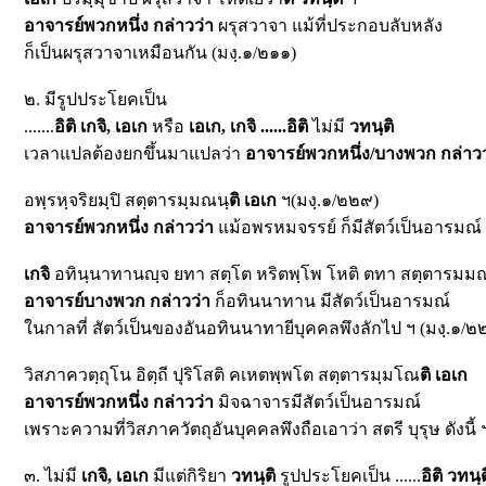
อาจารย์พวกหนึ่ง กล่าวว่า
ผรุสวาจา แม้ที่ประกอบลับหลัง
ก็เป็นผรุสวาจาเหมือนกัน (มงฺ.๑/๒๑๑)
๒. มีรูปประโยคเป็น
.......
อิติ เกจิ, เอเก
หรือ
เอเก, เกจิ ......อิติ
ไม่มี
วทนฺติ
เวลาแปลต้องยกขึ้นมาแปลว่า
อาจารย์พวกหนึ่ง/บางพวก กล่าวว
อพฺรหฺจริยมฺปิ สตฺตารมฺมณนฺ
ติ เอเก
ฯ(มงฺ.๑/๒๒๙)
อาจารย์พวกหนึ่ง กล่าวว่า
แม้อพรหมจรรย์ ก็มีสัตว์เป็นอารมณ์
เกจิ
อทินฺนาทานญฺจ ยทา สตฺโต หริตพฺโพ โหติ ตทา สตฺตารมม
อาจารย์บางพวก กล่าวว่า
ก็อทินนาทาน มีสัตว์เป็นอารมณ์
ในกาลที่ สัตว์เป็นของอันอทินนาทายีบุคคลพึงลักไป ฯ (มงฺ.๑/๒
วิสภาควตฺถุโน อิตฺถี ปุริโสติ คเหตพฺพโต สตฺตารมฺมโณ
ติ เอเก
อาจารย์พวกหนึ่ง กล่าวว่า
มิจฉาจารมีสัตว์เป็นอารมณ์
เพราะความที่วิสภาควัตถุอันบุคคลพึงถือเอาว่า สตรี บุรุษ ดังนี้ 
๓. ไม่มี
เกจิ, เอเก
มีแต่กิริยา
วทนฺติ
รูปประโยคเป็น ......
อิติ วทนฺต