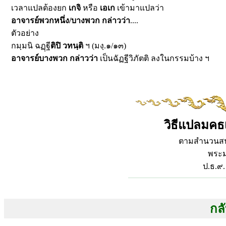
เวลาแปลต้องยก
เกจิ
หรือ
เอเก
เข้ามาแปลว่า
อาจารย์พวกหนึ่ง/บางพวก กล่าวว่า
....
ตัวอย่าง
กมฺมนิ ฉฏฺฐี
ติปิ วทนฺติ
ฯ (มงฺ.๑/๑๓)
อาจารย์บางพวก กล่าวว่า
เป็นฉัฏฐีวิภัตติ ลงในกรรมบ้าง ฯ
วิธีแปลมคธเ
ตามสำนวนส
พระม
ป.ธ.๙.
กลั