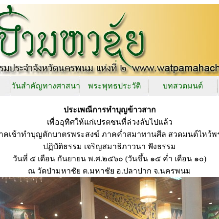
วันสำคัญทางศาสนา
พระพุทธประวัติ
บทสวดมนต์
ประเพณีการทำบุญข้าวสาก
เพื่ออุทิศให้แก่เปรตชนที่ล่วงลับไปแล้ว
าคเช้าทำบุญตักบาตรพระสงฆ์ ภาคค่ำสมาทานศีล สวดมนต์ไหว้พ
ปฏิบัติธรรม เจริญสมาธิภาวนา ฟังธรรม
วันที่ ๕ เดือน กันยายน พ.ศ.๒๕๖๐ (วันขึ้น ๑๕ ค่ำ เดือน ๑๐)
ณ วัดป่ามหาชัย ต.มหาชัย อ.ปลาปาก จ.นครพนม