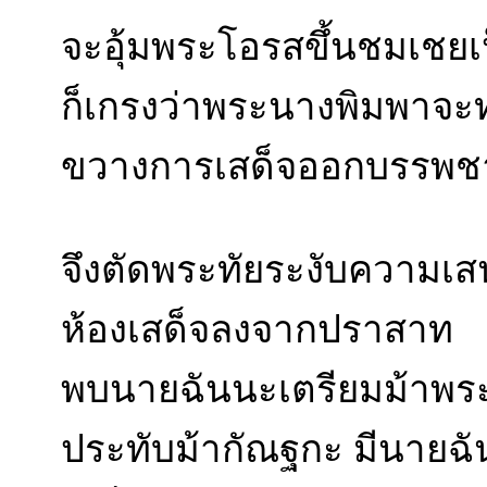
จะอุ้มพระโอรสขึ้นชมเชยเป
ก็เกรงว่าพระนางพิมพาจะท
ขวางการเสด็จออกบรรพช
จึงตัดพระทัยระงับความเ
ห้องเสด็จลงจากปราสาท
พบนายฉันนะเตรียมม้าพระที่น
ประทับม้ากัณฐกะ มีนายฉ