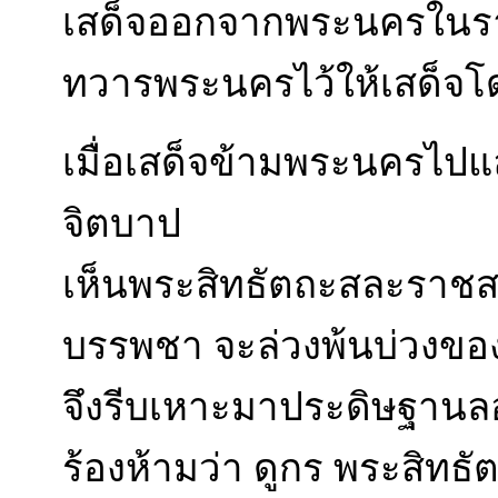
เสด็จออกจากพระนครในรา
ทวารพระนครไว้ให้เสด็จโด
เมื่อเสด็จข้ามพระนครไปแล
จิตบาป
เห็นพระสิทธัตถะสละราชสม
บรรพชา จะล่วงพ้นบ่วงของ
จึงรีบเหาะมาประดิษฐานลอ
ร้องห้ามว่า ดูกร พระสิทธั