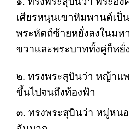
๑. ทรงพระสุบินว่า พระอง
เศียรหนุนเขาหิมพานต์เป
พระหัตถ์ซ้ายหยั่งลงในมห
ขวาและพระบาททั้งคู่ก็หยั
๒. ทรงพระสุบินว่า หญ้าแ
ขึ้นไปจนถึงท้องฟ้า
๓. ทรงพระสุบินว่า หมู่หนอ
อันมาก