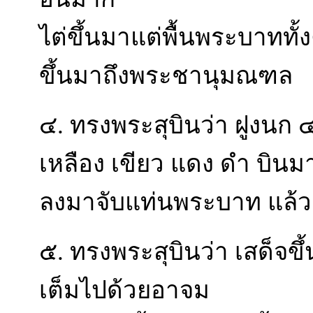
ไต่ขึ้นมาแต่พื้นพระบาททั
ขึ้นมาถึงพระชานุมณฑล
๔. ทรงพระสุบินว่า ฝูงนก ๔ 
เหลือง เขียว แดง ดำ บินมา
ลงมาจับแท่นพระบาท แล้วก
๕. ทรงพระสุบินว่า เสด็จ
เต็มไปด้วยอาจม