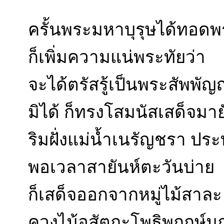
ครั้นพระมหาบุรุษได้ทอดพร
ก็เพิ่มความแน่พระทัยว่า
จะได้ตรัสรู้เป็นพระสัพพั
มิได้ ก็ทรงโสมนัสเสด็จมา
ริมฝั่งแม่น้ำเนรัญชรา ประ
พอเวลาสายันห์ตะวันบ่าย
ก็เสด็จออกจากหมู่ไม้สาละ 
ควงไม้อสัตถะโพธิพฤกษ์