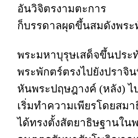
อันวิจิตรงามตะการ
ก็บรรดาลผุดขึ้นสมดังพระท
พระมหาบุรุษเสด็จขึ้นประทั
พระพักตร์ตรงไปยังปราจิน
หันพระปฤษฎางค์ (หลัง) ไป
เริ่มทำความเพียรโดยสมาธ
ได้ทรงตั้งสัตยาธิษฐานในพร