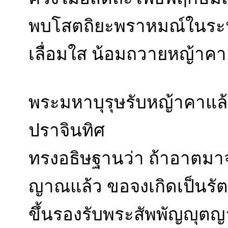
พบโสตถิยะพราหมณ์ในระห
เลื่อมใส น้อมถวายหญ้าคา
พระมหาบุรุษรับหญ้าคาแล้ว
ปราจินทิศ
ทรงอธิษฐานว่า ถ้าอาตมาจะ
ญาณแล้ว ขอจงเกิดเป็นรัตน
ขึ้นรองรับพระสัพพัญญุตญาณใ