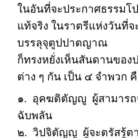
ในอันที่จะประกาศธรรม
แท้จริง ในราตรีแห่งวันที่
บรรลุจุตูปปาตญาณ
ก็ทรงหยั่งเห็นสันดานของปร
ต่าง ๆ กัน เป็น ๔ จำพวก ค
๑. อุคฆติตัญญู ผู้สามาร
ฉับพลัน
๒. วิปจิตัญญู ผู้จะตรัสรู