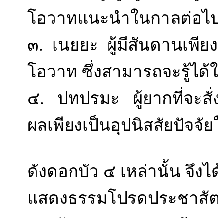
โอวาทแนะนำในกาลต่อไ
๓. เนยยะ ผู้มีสันดานเพียง
โอวาท ซึ่งสามารถจะรู้ได
๔. ปทปรมะ ผู้ยากที่จะสั่
ผลเพียงเป็นอุปนิสสัยปัจจ
ดังดอกบัว ๔ เหล่านั้น จึง
แสดงธรรมโปรดประชาสัต