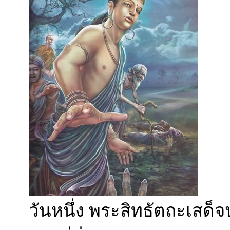
วันหนึ่ง พระสิทธัตถะเส