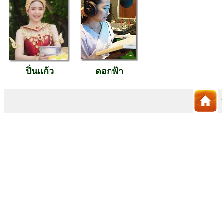
ปิ่นแก้ว
ดอกฟ้า