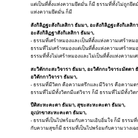
แต่เป็นที่ตั้งแห่งความยึดมั่น ก็มี ธรรมที่ทั้งไม่ถูกยึดม
แห่งความยึดมั่น ก็มี
สังกิลิฏฐะสังกิเลสิกา ธัมมา,
อะสังกิลิฏฐะสังกิเลสิก
อะสังกิลิฏฐาสังกิเลสิกา ธัมมา,
- ธรรมที่เศร้าหมองและเป็นที่ตั้งแห่งความเศร้าหมอง
ธรรมที่ไม่เศร้าหมองแต่เป็นที่ตั้งแห่งความเศร้าหมอง
ธรรมที่ทั้งไม่เศร้าหมองและไม่เป็นที่ตั้งแห่งความเศ
สะวิตักกะสะวิจารา ธัมมา,
อะวิตักกะวิจาระมัตตา ธ
อวิตักกาวิจารา ธัมมา,
- ธรรมที่มีวิตก คือความตรึกและมีวิจาร คือความตร
ธรรมที่ไม่มีทั้งวิตกมีแต่วิจาร ก็มี ธรรมที่ไม่มีทั้งวิ
ปีติสะหะคะตา ธัมมา
,
สุขะสะหะคะตา ธัมมา,
อุเปกขาสะหะคะตา ธัมมา,
- ธรรมที่เป็นไปพร้อมกับความเอิบอิ่มใจ ก็มี ธรรมที
กับความสุขก็มี ธรรมที่เป็นไปพร้อมกับความวางเฉย