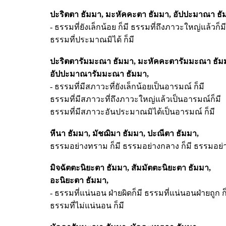
ปะริตตา ธัมมา,
มะหัคคะตา ธัมมา,
อัปปะมาณา ธั
- ธรรมที่ยังเล็กน้อย ก็มี ธรรมที่ถึงภาวะใหญ่แล้วก็มี
ธรรมที่ประมาณมิได้ ก็มี
ปะริตตารัมมะณา ธัมมา,
มะหัคคะตารัมมะณา ธัม
อัปปะมาณารัมมะณา ธัมมา,
- ธรรมที่มีสภาวะที่ยังเล็กน้อยเป็นอารมณ์ ก็มี
ธรรมที่มีสภาวะที่ถึงภาวะใหญ่แล้วเป็นอารมณ์ก็มี
ธรรมที่มีสภาวะอันประมาณมิได้เป็นอารมณ์ ก็มี
หีนา ธัมมา,
มัชฌิมา ธัมมา,
ปะณีตา ธัมมา,
ธรรมอย่างทราม ก็มี ธรรมอย่างกลาง ก็มี ธรรมอย่า
มิจฉัตตะนิยะตา ธัมมา
,
สัมมัตตะนิยะตา ธัมมา,
อะนิยะตา ธัมมา,
- ธรรมที่แน่นอน ฝ่ายผิดก็มี ธรรมที่แน่นอนฝ่ายถูก ก็
ธรรมที่ไม่แน่นอน ก็มี