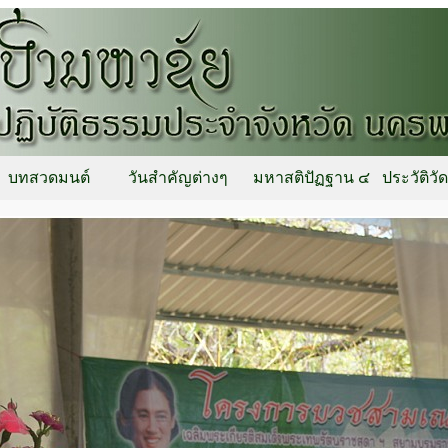
บทสวดมนต์
วันสำคัญต่างๆ
มหาสติปัฏฐาน ๔
ประวัติวั