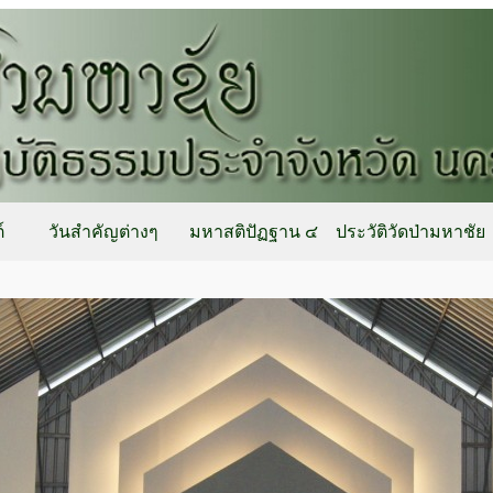
์
วันสำคัญต่างๆ
มหาสติปัฏฐาน ๔
ประวัติวัดป่ามหาชัย