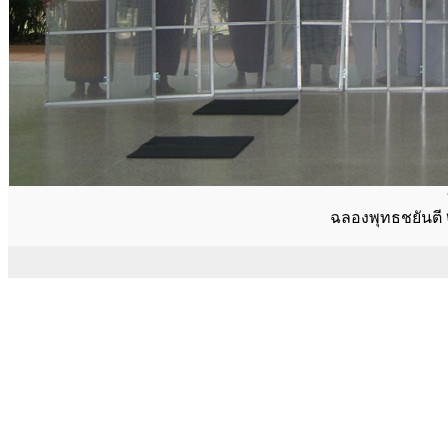
ฉลองพุทธชยันตี 