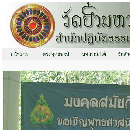
หน้าแรก
พระพุทธพจน์
บทสวดมนต์
วันสำ