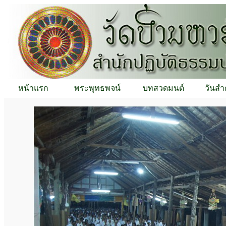
หน้าแรก
พระพุทธพจน์
บทสวดมนต์
วันสำ