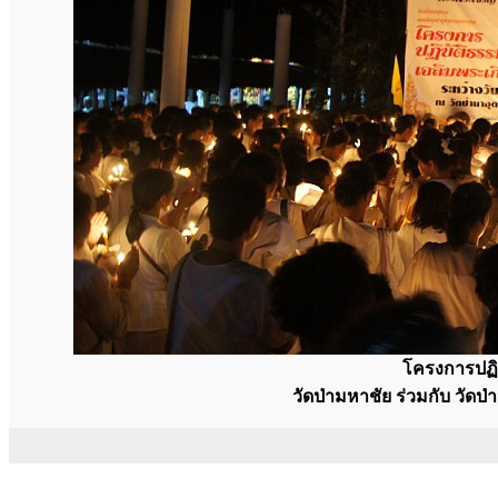
โครงการปฏิบ
วัดป่ามหาชัย ร่วมกับ วัด