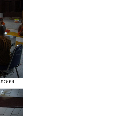
.นครพนม