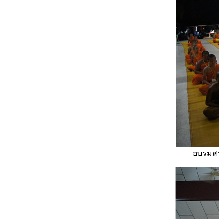
อบรมสา