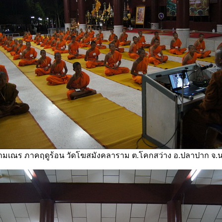
มเณร ภาคฤดูร้อน วัดโฆสมังคลาราม ต.โคกสว่าง อ.ปลาปาก จ