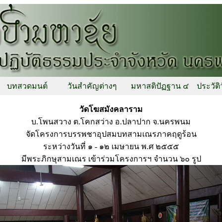
บทสวดมนต์
วันสำคัญต่างๆ
มหาสติปัฏฐาน ๔
ประวัติ
วัดโฆสมังคลาราม
บ.โพนสวาง ต.โคกสว่าง อ.ปลาปาก จ.นครพนม
จัดโครงการบรรพชาอุปสมบทสามเณรภาคฤดูร้อน
ระหว่างวันที่ ๑ - ๑๒ เมษายน พ.ศ ๒๕๕๕
มีพระภิกษุสามเณร เข้าร่วมโครงการฯ จำนวน ๖๐ รูป