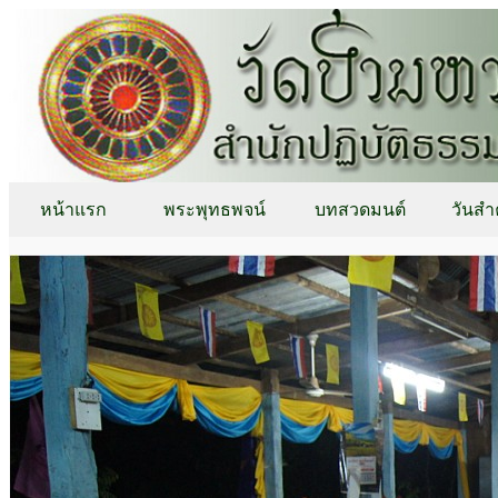
หน้าแรก
พระพุทธพจน์
บทสวดมนต์
วันสำ