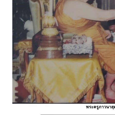
พระครูภาวนาสุต