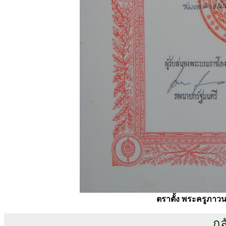
ตราตั้ง พระครูภาว
กล