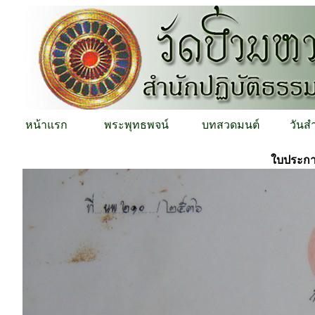
หน้าแรก
พระพุทธพจน์
บทสวดมนต์
วันส
ใบประกาศ