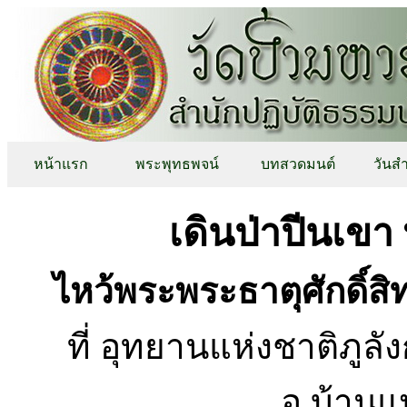
หน้าแรก
พระพุทธพจน์
บทสวดมนต์
วันส
เดินป่าปีนเขา
ไหว้พระพระธาตุศักดิ์สิท
ที่ อุทยานแห่งชาติภูลั
อ.บ้าน