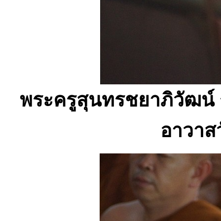
พระครูสุนทรชยาภิวัฒน์
อาวาสว