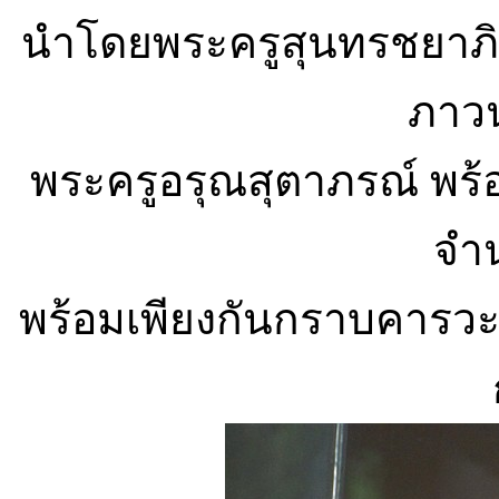
นำโดยพระครูสุนทรชยาภิว
ภาว
พระครูอรุณสุตาภรณ์ พร้
จำน
พร้อมเพียงกันกราบคารวะ