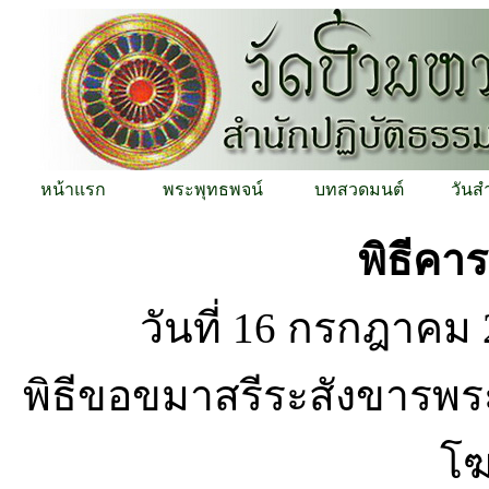
หน้าแรก
พระพุทธพจน์
บทสวดมนต์
วันส
พิธีคา
วันที่ 16 กรกฎาคม
พิธีขอขมาสรีระสังขารพร
โฆ