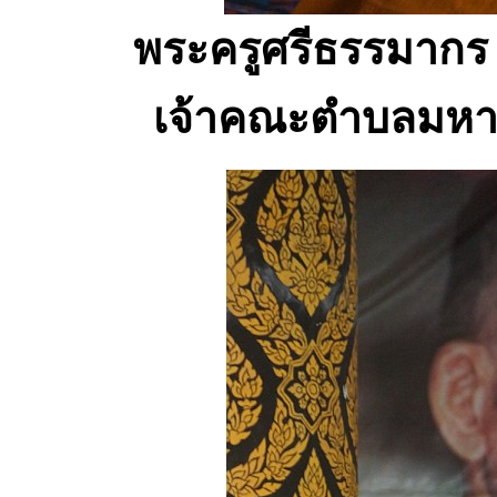
พระครูศรีธรรมากร
เจ้าคณะตำบลมหาชั