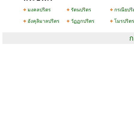
มงคลปริตร
รัตนปริตร
กรณียปริ
อังคุลิมาลปริตร
วัฏฏกปริตร
โมรปริต
ก