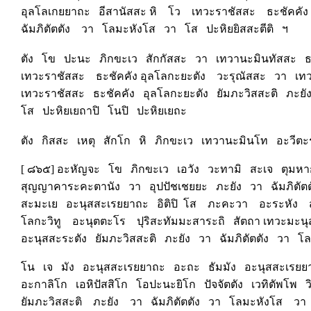
อุลโลเกยยาถะ อีสานัสสะ หิ โว เทวะราชัสสะ ธะชัคคัง
ฉัมภิตัตตัง วา โลมะหังโส วา โส ปะหิยยิสสะตีติ ฯ
ตัง โข ปะนะ ภิกขะเว สักกัสสะ วา เทวานะมินทัสสะ 
เทวะราชัสสะ ธะชัคคัง อุลโลกะยะตัง วะรุณัสสะ วา เท
เทวะราชัสสะ ธะชัคคัง อุลโลกะยะตัง ยัมภะวิสสะติ ภะย
โส ปะหิยเยถาปิ โนปิ ปะหิยเยถะ
ตัง กิสสะ เหตุ สักโก หิ ภิกขะเว เทวานะมินโท อะวีตะ
[ ๘๖๕] อะหัญจะ โข ภิกขะเว เอวัง วะทามิ สะเจ ตุมห
สุญญาคาระคะตานัง วา อุปปัชเชยยะ ภะยัง วา ฉัมภิตั
สะมะเย อะนุสสะเรยยาถะ อิติปิ โส ภะคะวา อะระหัง ส
โลกะวิทู อะนุตตะโร ปุริสะทัมมะสาระถิ สัตถา เทวะมะนุ
อะนุสสะระตัง ยัมภะวิสสะติ ภะยัง วา ฉัมภิตัตตัง วา 
โน เจ มัง อะนุสสะเรยยาถะ อะถะ ธัมมัง อะนุสสะเร
อะกาลิโก เอหิปัสสิโก โอปะนะยิโก ปัจจัตตัง เวทิตัพโพ 
ยัมภะวิสสะติ ภะยัง วา ฉัมภิตัตตัง วา โลมะหังโส วา