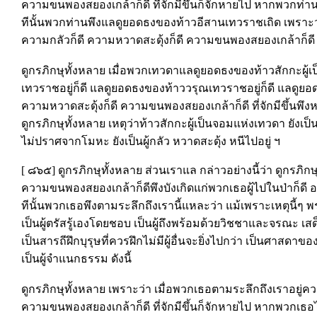
ความขนพองสยองเกล้าก็ดี ที่จักมีขึ้นก็จักหายไป หากพวกท
ทีนั้นพวกท่านพึงแลดูยอดธงของท้าวอีสานเทวราชเถิด เพราะ
ความกลัวก็ดี ความหวาดสะดุ้งก็ดี ความขนพองสยองเกล้าก็ดี ที
ดูกรภิกษุทั้งหลาย เมื่อพวกเทวดาแลดูยอดธงของท้าวสักกะผู้
เทวราชอยู่ก็ดี แลดูยอดธงของท้าววรุณเทวราชอยู่ก็ดี แลดูยอ
ความหวาดสะดุ้งก็ดี ความขนพองสยองเกล้าก็ดี ที่จักมีขึ้นพึงหา
ดูกรภิกษุทั้งหลาย เหตุว่าท้าวสักกะผู้เป็นจอมแห่งเทวดา ยัง
ไม่ปราศจากโมหะ ยังเป็นผู้กลัว หวาดสะดุ้ง หนีไปอยู่ ฯ
[ ๘๖๕] ดูกรภิกษุทั้งหลาย ส่วนเราแล กล่าวอย่างนี้ว่า ดูกรภิ
ความขนพองสยองเกล้าก็ดีพึงบังเกิดแก่พวกเธอผู้ไปในป่าก็ดี อยู่ที
ทีนั้นพวกเธอพึงตามระลึกถึงเรานี้แหละว่า แม้เพราะเหตุนี้ๆ 
เป็นผู้ตรัสรู้เองโดยชอบ เป็นผู้ถึงพร้อมด้วยวิชชาและจรณะ เสด็จ
เป็นสารถีฝึกบุรุษที่ควรฝึกไม่มีผู้อื่นจะยิ่งไปกว่า เป็นศาสดาข
เป็นผู้จำแนกธรรม ดังนี้
ดูกรภิกษุทั้งหลาย เพราะว่า เมื่อพวกเธอตามระลึกถึงเราอยู่คว
ความขนพองสยองเกล้าก็ดี ที่จักมีขึ้นก็จักหายไป หากพวกเธอไ