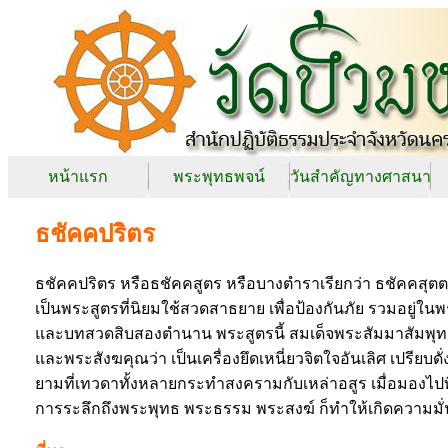
หน้าแรก
พระพุทธพจน์
วันสำคัญทางศาสนา
ธชัคคปริตร
ธชัคคปริตร หรือธชัคคสูตร หรือบางตำราเรียกว่า ธชัคคสุตต
เป็นพระสูตรที่นิยมใช้สวดสาธยาย เพื่อป้องกันภัย รวมอยู่
และบทสวดสิบสองตำนาน พระสูตรนี้ สมเด็จพระสัมมาสัมพุ
และพระสังฆคุณว่า เป็นเครื่องยึดเหนี่ยวจิตใจอันเลิศ เปรียบ
ยามที่เทวดาทั้งหลายกระทำสงครามกับเหล่าอสูร เมื่อมองไป
การระลึกถึงพระพุทธ พระธรรม พระสงฆ์ ก็ทำให้เกิดความมั่