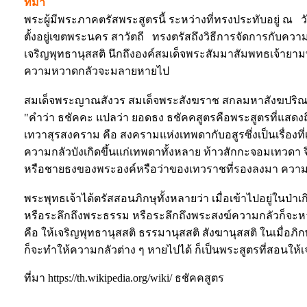
ที่มา
พระผู้มีพระภาคตรัสพระสูตรนี้ ระหว่างที่ทรงประทับอยู่ 
ตั้งอยู่เขตพระนคร สาวัตถี ทรงตรัสถึงวิธีการจัดการกับคว
เจริญพุทธานุสสติ นึกถึงองค์สมเด็จพระสัมมาสัมพทธเจ้ายามท
ความหวาดกลัวจะมลายหายไป
สมเด็จพระญาณสังวร สมเด็จพระสังฆราช สกลมหาสังฆปริณาย
"คำว่า ธชัคคะ แปลว่า ยอดธง ธชัคคสูตรคือพระสูตรที่แสดงถึ
เทวาสุรสงคราม คือ สงครามแห่งเทพดากับอสูรซึ่งเป็นเรื่องที่
ความกลัวบังเกิดขึ้นแก่เทพดาทั้งหลาย ท้าวสักกะจอมเทวดา 
หรือชายธงของพระองค์หรือว่าของเทวราชที่รองลงมา ความ
พระพุทธเจ้าได้ตรัสสอนภิกษุทั้งหลายว่า เมื่อเข้าไปอยู่ในป่าเ
หรือระลึกถึงพระธรรม หรือระลึกถึงพระสงฆ์ความกลัวก็จะหา
คือ ให้เจริญพุทธานุสสติ ธรรมานุสสติ สังฆานุสสติ ในเมื่อภิกษุ
ก็จะทำให้ความกลัวต่าง ๆ หายไปได้ ก็เป็นพระสูตรที่สอนให้เ
ที่มา https://th.wikipedia.org/wiki/ ธชัคคสูตร