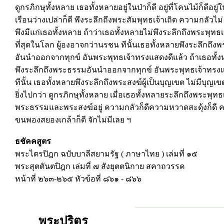
ดูกรภิกษุทั้งหลาย เธอทั้งหลายอยู่ในป่าก็ดี อยู่ที่โคนไม้ก็ดีอยู่
เรือนว่างเปล่าก็ดี พึงระลึกถึงพระสัมพุทธเจ้าเถิด ความกลัวไม่
พึงมีแก่เธอทั้งหลาย ถ้าว่าเธอทั้งหลายไม่พึงระลึกถึงพระพุทธเจ
ที่สุดในโลก ผู้องอาจกว่านรชน ทีนั้นเธอทั้งหลายพึงระลึกถึ
อันนำออกจากทุกข์ อันพระพุทธเจ้าทรงแสดงดีแล้ว ถ้าเธอทั้ง
พึงระลึกถึงพระธรรมอันนำออกจากทุกข์ อันพระพุทธเจ้าทรงแ
ทีนั้น เธอทั้งหลายพึงระลึกถึงพระสงฆ์ผู้เป็นบุญเขต ไม่มีบุญเขต
ยิ่งไปกว่า ดูกรภิกษุทั้งหลาย เมื่อเธอทั้งหลายระลึกถึงพระพุทธ
พระธรรมและพระสงฆ์อยู่ ความกลัวก็ดีความหวาดสะดุ้งก็ดี 
ขนพองสยองเกล้าก็ดี จักไม่มีเลย ฯ
ธชัคคสูตร
พระไตรปิฎก ฉบับบาลีสยามรัฐ ( ภาษาไทย ) เล่มที่ ๑๕
พระสุตตันตปิฎก เล่มที่ ๗ สังยุตตนิกาย สคาถวรรค
หน้าที่ ๒๖๓-๒๖๕ หัวข้อที่ ๘๖๑ - ๘๖๖
พระปริตร