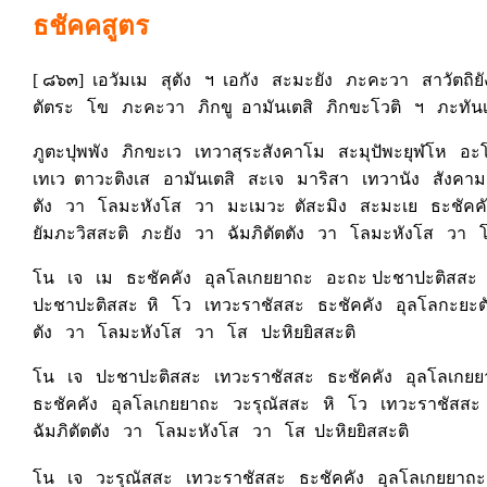
ธชัคคสูตร
[ ๘๖๓] เอวัมเม สุตัง ฯ เอกัง สะมะยัง ภะคะวา สาวัตถ
ตัตระ โข ภะคะวา ภิกขู อามันเตสิ ภิกขะโวติ ฯ ภะทั
ภูตะปุพพัง ภิกขะเว เทวาสุระสังคาโม สะมุปัพะยุฬโห 
เทเว ตาวะติงเส อามันเตสิ สะเจ มาริสา เทวานัง สังคาม
ตัง วา โลมะหังโส วา มะเมวะ ตัสะมิง สะมะเย ธะชัคค
ยัมภะวิสสะติ ภะยัง วา ฉัมภิตัตตัง วา โลมะหังโส วา 
โน เจ เม ธะชัคคัง อุลโลเกยยาถะ อะถะ ปะชาปะติสสะ 
ปะชาปะติสสะ หิ โว เทวะราชัสสะ ธะชัคคัง อุลโลกะยะตั
ตัง วา โลมะหังโส วา โส ปะหิยยิสสะติ
โน เจ ปะชาปะติสสะ เทวะราชัสสะ ธะชัคคัง อุลโลเกย
ธะชัคคัง อุลโลเกยยาถะ วะรุณัสสะ หิ โว เทวะราชัสสะ 
ฉัมภิตัตตัง วา โลมะหังโส วา โส ปะหิยยิสสะติ
โน เจ วะรุณัสสะ เทวะราชัสสะ ธะชัคคัง อุลโลเกยยาถ