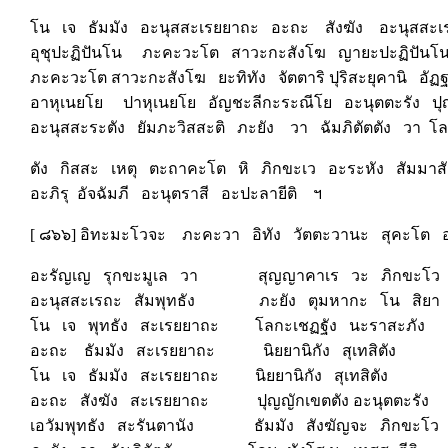
โน เจ ธัมมัง อะนุสสะเรยยาถะ อะถะ สังฆัง อะนุสสะ
อุชุปะฏิปันโน ภะคะวะโต สาวะกะสังโฆ ญายะปะฏิปันโ
ภะคะวะโต สาวะกะสังโฆ ยะทิทัง จัตตาริ ปุริสะยุคานิ 
อาหุเนยโย ปาหุเนยโย อัญชะลีกะระณีโย อะนุตตะรัง ปุญ
อะนุสสะระตัง ยัมภะวิสสะติ ภะยัง วา ฉัมภิตัตตัง วา 
ตัง กิสสะ เหตุ ตะถาคะโต หิ ภิกขะเว อะระหัง สัมมาส
อะภิรุ อัจฉัมภี อะนุตราสี อะปะลายีติ ฯ
[ ๘๖๖] อิทะมะโวจะ ภะคะวา อิทัง วัตตะวานะ สุคะโต 
อะรัญเญ รุกขะมูเล วา สุญญาคาเร วะ ภิกขะโว
อะนุสสะเรถะ สัมพุทธัง ภะยัง ตุมหากะ โน สิยา
โน เจ พุทธัง สะเรยยาถะ โลกะเชฏฐัง นะราสะภัง
อะถะ ธัมมัง สะเรยยาถะ นิยยานิกัง สุเทสิตัง
โน เจ ธัมมัง สะเรยยาถะ นิยยานิกัง สุเทสิตัง
อะถะ สังฆัง สะเรยยาถะ ปุญญักเขตตัง อะนุตตะรัง
เอวัมพุทธัง สะรันตานัง ธัมมัง สังฆัญจะ ภิกขะโว