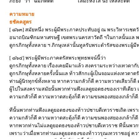
ภะยัง วา ฉัมภิตัตตั โลมะหังโส นะ เหสสะตีติ
ความหมาย
ธชัคคสูตร
[ ๘๖๓] สมัยหนึ่ง พระผู้มีพระภาคประทับอยู่ ณ พระวิหารเช
อนาถบิณฑิกมหาเศรษฐี เขตพระนครสาวัตถี ฯในกาลนั้นแล พระ
ดูกรภิกษุทั้งหลาย ฯ ภิกษุเหล่านั้นทูลรับพระดำรัสของพระผู้
[ ๘๖๔] พระผู้มีพระภาคตรัสพระพุทธพจน์นี้ว่า
ดูกรภิกษุทั้งหลาย เรื่องเคยมีมาแล้ว สงครามระหว่างเทวดากั
ดูกรภิกษุทั้งหลายครั้งนั้นแล ท้าวสักกะผู้เป็นจอมแห่งเทวดาตร
ท่านผู้นิรทุกข์ทั้งหลาย หากความกลัวก็ดี ความหวาดเสียวก็ด
ผู้ไปในสงครามสมัยนั้นพวกท่านพึงแลดูยอดธงของเราทีเดียว 
ความกลัวก็ดี ความหวาดสะดุ้งก็ดี ความขนพองสยองเกล้าก็ดี ท
ทีนั้นพวกท่านพึงแลดูยอดธงของท้าวปชาบดีเทวราชเถิด เพรา
ความกลัวก็ดี ความหวาดสะดุ้งก็ดี ความขนพองสยองเกล้าก็ดี ที
หากพวกท่านไม่แลดูยอดธงของท้าวปชาบดีเทวราช ทีนั้นพวก
เพราะว่าเมื่อพวกท่านแลดูยอดธงของท้าววรุณเทวราชอยู่ ความ