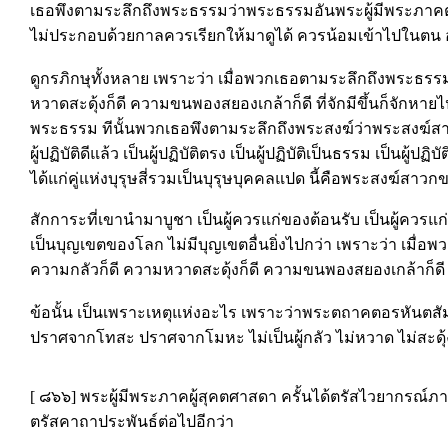
เธอพึงตามระลึกถึงพระธรรมว่าพระธรรมอันพระผู้มีพระภาคตรั
ไม่ประกอบด้วยกาลควรเรียกให้มาดูได้ ควรน้อมเข้าไปในตน อัน
ดูกรภิกษุทั้งหลาย เพราะว่า เมื่อพวกเธอตามระลึกถึงพระธรร
หวาดสะดุ้งก็ดี ความขนพองสยองเกล้าก็ดี ที่จักมีขึ้นก็จักห
พระธรรม ทีนั้นพวกเธอพึงตามระลึกถึงพระสงฆ์ว่าพระสงฆ์ส
ผู้ปฏิบัติดีแล้ว เป็นผู้ปฏิบัติตรง เป็นผู้ปฏิบัติเป็นธรรม เป็นผู้ปฏ
ได้แก่คู่แห่งบุรุษสี่รวมเป็นบุรุษบุคคลแปด นี้คือพระสงฆ์สาวก
สักการะที่เขานำมาบูชา เป็นผู้ควรแก่ของต้อนรับ เป็นผู้ควรแก
เป็นบุญเขตของโลก ไม่มีบุญเขตอื่นยิ่งไปกว่า เพราะว่า เมื่อ
ความกลัวก็ดี ความหวาดสะดุ้งก็ดี ความขนพองสยองเกล้าก็ดี ที
ข้อนั้น เป็นเพราะเหตุแห่งอะไร เพราะว่าพระตถาคตอรหันตสั
ปราศจากโทสะ ปราศจากโมหะ ไม่เป็นผู้กลัว ไม่หวาด ไม่สะดุ้ง
[ ๘๖๖] พระผู้มีพระภาคผู้สุคตศาสดา ครั้นได้ตรัสไวยากรณ์ภาษ
ตรัสคาถาประพันธ์ต่อไปอีกว่า