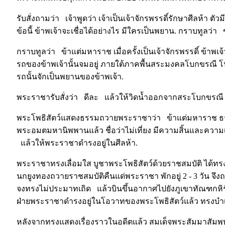
รับสั่งถามว่า เจ้าพูดว่า เจ้าเป็นเจ้าจักรพรรดิ์รักษาศีลห้า ต
ข้อนี้ ข้าพเจ้าจะเชื่อได้อย่างไร มีใครเป็นพยาน. กราบทูลว่า 
กราบทูลว่า ข้าแต่มหาราช เมื่อครั้งเป็นเจ้าจักรพรรดิ์ ข้าพเ
รถของข้าพเจ้านั้นจมอยู่ ภายใต้ภาคพื้นสระมงคลโบกขรณี 
รถนั้นจักเป็นพยานของข้าพเจ้า.
พระราชารับสั่งว่า ดีละ แล้วให้วิดน้ำออกจากสระโบกขรณี ย
พระโพธิสัตว์แสดงธรรมถวายพระราชาว่า ข้าแต่มหาราช ธรรม
พระอมตมหานิพพานแล้ว ชื่อว่าไม่เที่ยง มีความสิ้นและความเสื
แล้วให้พระราชาดำรงอยู่ในศีลห้า.
พระราชาทรงเลื่อมใส บูชาพระโพธิสัตว์ด้วยราชสมบัติ ได้ท
นกยูงทองถวายราชสมบัติคืนแด่พระราชา พักอยู่ 2 - 3 วัน 
จงทรงไม่ประมาทเถิด แล้วบินขึ้นอากาศไปยังภูเขาทัณฑกหิร
ฝ่ายพระราชาดำรงอยู่ในโอวาทของพระโพธิสัตว์แล้ว ทรงบำ
หลังจากทรงแสดงเรื่องราวในอดีตแล้ว สมเด็จพระสัมมาสัมพุ