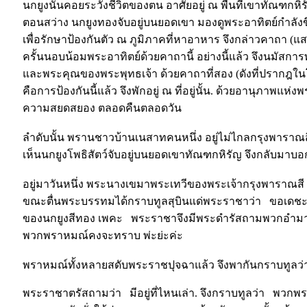
นกยูงนั้นคอยระวังชีวิตของตน อาศัยอยู่ ณ พื้นที่เขาทัณฑกหิร
ตอนสว่าง นกยูงทองจับอยู่บนยอดเขา มองดูพระอาทิตย์กำลังขึ้
เพื่อรักษาป้องกันตัว ณ ภูมิภาคที่หาอาหาร จึงกล่าวคาถา 
ครั้นนอบน้อมพระอาทิตย์ด้วยคาถานี้ อย่างนี้แล้ว จึงนมัสกา
และพระคุณของพระพุทธเจ้า ด้วยคาถาที่สอง (ดังที่ปรากฎในโ
คือการป้องกันนี้แล้ว จึงพักอยู่ ณ ที่อยู่นั้น. ด้วยอานุภาพแห่ง
ความสยดสยอง ตลอดคืนตลอดวัน
ลำดับนั้น พรานชาวบ้านเนสาทคนหนึ่ง อยู่ไม่ไกลกรุงพาราณส
เห็นนกยูงโพธิสัตว์จับอยู่บนยอดเขาทัณฑกหิรัญ จึงกลับมาบอ
อยู่มาวันหนึ่ง พระนางเขมาพระเทวีของพระเจ้ากรุงพาราณสี
ขณะตื่นพระบรรทมได้กราบทูลสุบินแด่พระราชาว่า ขอเดชะ 
ของนกยูงสีทอง เพคะ พระราชาจึงมีพระดำรัสถามพวกอำมา
พวกพราหมณ์คงจะทราบ พ่ะย่ะค่ะ
พราหมณ์ทั้งหลายสดับพระราชปุจฉาแล้ว จึงพากันกราบทูลว่า 
พระราชาตรัสถามว่า มีอยู่ที่ไหนเล่า. จึงกราบทูลว่า พวกพร