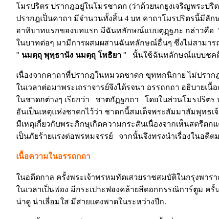
โมรปริตร ปรากฎอยู่ในโมรชาดก (ว่าด้วยนกยูงเจริญพระปริ
ปรากฎเป็นคาถา มีจำนวนทั้งสิ้น 4 บท คาถาโมรปริตรนี้มีลั
อาทิบาทแรกของบทแรก มีฉันทลักษณ์แบบตุฏฺฐภะ กล่าวคือ "
ในบาทต่อๆ มามีการผสมผสานฉันทลักษณ์อื่นๆ ซึ่งไม่สามารถสร
"
นมตฺถุ พุทฺธานัง นมตฺถุ โพธิยา
" นั้นใช้ฉันทลักษณ์แบบชคตี 
เนื่องจากคาถาที่ปรากฎในหมวดชาดก ขุททกนิกาย ไม่ปรากฎที
ในเวลาต่อมาพระเถราจารย์จึงได้รจนา อรรถกถา อธิบายเนื้อ
ในชาดกต่างๆ เรียกว่า ชาตกัฏฐกถา โดยในส่วนโมรปริตร ห
อันเป็นเหตุแห่งชาดกไว้ว่า ชาดกนี้สมเด็จพระสัมมาสัมพุทธเ
มีเหตุเกี่ยวกับพระภิกษุเกิดความกระสันเนื่องจากเห็นสตรีตก
เป็นภัยร้ายแรงต่อพรหมจรรย์ จากนั้นจึงทรงนำเรื่องในอดีตมาต
เนื้อความในอรรถกถา
ในอดีตกาล ครั้งพระเจ้าพรหมทัตเสวยราชสมบัติในกรุงพาราณ
ในเวลาเป็นฟอง มีกระเปาะฟองคล้ายสีดอกกรรณิการ์ตูม ครั
น่าดู น่าเลื่อมใส มีสายแดงพาดในระหว่างปีก.