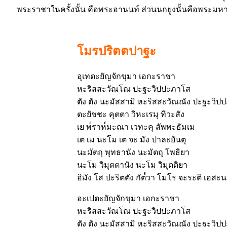
พระราชาในครั้งนั้น คือพระอานนท์ ส่วนนกยูงนั้นคือพระมหา
โมรปริตตปาฐะ
อุเทตะยัญจักขุมา เอกะราชา
หะริสสะวัณโณ ปะฐะวิปปะภาโส
ตัง ตัง นะมัสสามิ หะริสสะวัณณัง ปะฐะวิป
ตะยัชชะ คุตตา วิหะเรมุ ทิวะสัง
เย พ๎ราห๎มะณา เวทะคุ สัพพะธัมเม
เต เม นะโม เต จะ มัง ปาละยันตุ
นะมัตถุ พุทธานัง นะมัตถุ โพธิยา
นะโม วิมุตตานัง นะโม วิมุตติยา
อิมัง โส ปะริตตัง กัต๎วา โมโร จะระติ เอสะน
อะเปตะยัญจักขุมา เอกะราชา
หะริสสะวัณโณ ปะฐะวิปปะภาโส
ตัง ตัง นะมัสสามิ หะริสสะวัณณัง ปะฐะวิป