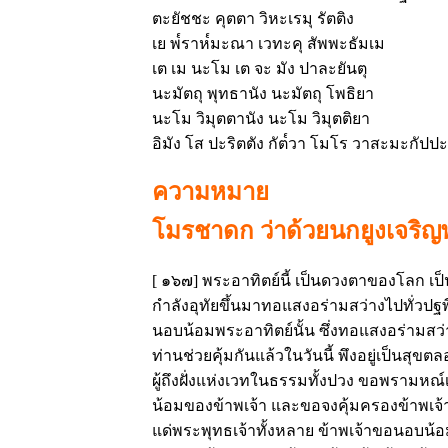
ตะยัชชะ คุตตา วิหะเรมุ รัตติง
เย พ๎ราห๎มะณา เวทะคุ สัพพะธัมเม
เต เม นะโม เต จะ มัง ปาละยันตุ
นะมัตถุ พุทธานัง นะมัตถุ โพธิยา
นะโม วิมุตตานัง นะโม วิมุตติยา
อิมัง โส ปะริตตัง กัต๎วา โมโร วาสะมะกัปปะย
ความหมาย
โมรชาดก ว่าด้วยนกยูงเจริญ
[ ๑๖๗] พระอาทิตย์นี้ เป็นดวงตาของโลก เป็
กำลังอุทัยขึ้นมาทอแสงอร่ามสว่างไปทั่วปฐพี
นอบน้อมพระอาทิตย์นั้น ซึ่งทอแสงอร่ามสว่า
ท่านช่วยคุ้มกันแล้วในวันนี้ พึงอยู่เป็นสุ
ผู้ถึงฝั่งแห่งเวทในธรรมทั้งปวง ขอพรามหณ
น้อมของข้าพเจ้า และขอจงคุ้มครองข้าพเจ้
แด่พระพุทธเจ้าทั้งหลาย ข้าพเจ้าขอนอบน้