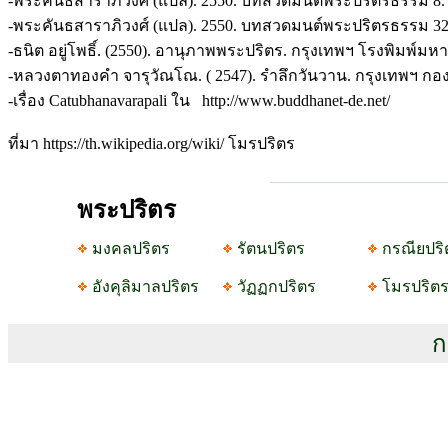
-พระคันธสาราภิวงศ์ (แปล). 2550. บทสวดมนต์พระปริตรธรรม 8.
-พระคันธสาราภิวงศ์ (แปล). 2550. บทสวดมนต์พระปริตรธรรม 32
-ธนิต อยู่โพธิ์. (2550). อานุภาพพระปริตร. กรุงเทพฯ โรงพิมพ์ม
-หลวงตาทองคำ จารุวัณโณ. ( 2547). รำลึกวันวาน. กรุงเทพฯ ก
-เรื่อง Catubhanavarapali ใน http://www.buddhanet-de.net/
ที่มา https://th.wikipedia.org/wiki/ โมรปริตร
พระปริตร
มงคลปริตร
รัตนปริตร
กรณียปริ
อังคุลิมาลปริตร
วัฏฏกปริตร
โมรปริต
ก