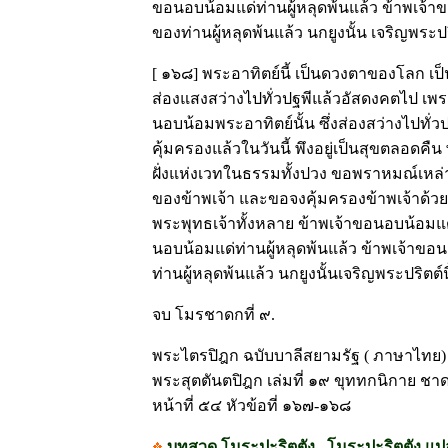
ขอนอบน้อมแด่ท่านผู้หลุดพ้นแล้ว ข้าพเจ้า
ของท่านผู้หลุดพ้นแล้ว นกยูงนั้น เจริญพระป
[ ๑๖๘] พระอาทิตย์นี้ เป็นดวงตาของโลก เป็
ส่องแสงสว่างไปทั่วปฐพีแล้วอัสดงคตไป เพรา
นอบน้อมพระอาทิตย์นั้น ซึ่งส่องสว่างไปทั่วป
คุ้มครองแล้วในวันนี้ พึงอยู่เป็นสุขตลอดคืน
ฝั่งแห่งเวทในธรรมทั้งปวง ขอพราหมณ์เหล่
ของข้าพเจ้า และขอจงคุ้มครองข้าพเจ้าด้ว
พระพุทธเจ้าทั้งหลาย ข้าพเจ้าขอนอบน้อม
นอบน้อมแด่ท่านผู้หลุดพ้นแล้ว ข้าพเจ้าขอ
ท่านผู้หลุดพ้นแล้ว นกยูงนั้นเจริญพระปริตต์นี
จบ โมรชาดกที่ ๙.
พระไตรปิฎก ฉบับบาลีสยามรัฐ ( ภาษาไทย) เ
พระสุตตันตปิฎก เล่มที่ ๑๙ ขุททกนิกาย ช
หน้าที่ ๕๔ หัวข้อที่ ๑๖๗-๑๖๘
บทสวด โมระปะริตตัง , โมระปะริตตัง แป