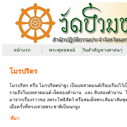
หน้าแรก
พระพุทธพจน์
วันสำคัญทางศาสนา
โมรปริตร
โมรปริตร หรือ โมรปริตตปาฐะ เป็นบทสวดมนต์เรียบเรียงไว้
รวมถึงในบทสวดมนต์ เจ็ดสองตำนาน และ สิบสองตำนาน โมรป
มาจากเรื่องราวขอ งพระโพธิสัตว์ หรือสมเด็จพระสัมมาสัมพุทธ
เมื่อครั้งที่ทรงเสวยพระชาติเป็นนกยูง
ที่มา