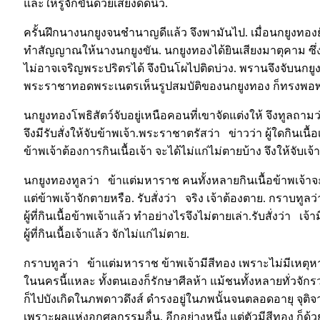
และให้รู้จักขันด้วยเสียงดีดนิ้ว.
ครั้นฝึกนางนกยูงจนชำนาญดีแล้ว จึงพามันไป. เมื่อนกยูงทองย
ทำสัญญาณให้นางนกยูงขัน. นกยูงทองได้ยินเสียงมาตุคาม ซึ่งเป
ไม่อาจเจริญพระปริตรได้ จึงบินโผไปติดบ่วง. พรานจึงจับนก
พระราชาทอดพระเนตรเห็นรูปสมบัติของนกยูงทอง ก็ทรงพอพร
นกยูงทองโพธิสัตว์จับอยู่เหนือคอนที่เขาจัดแต่งให้ จึงทูลถ
จึงมีรับสั่งให้จับข้าพเจ้า.พระราชาตรัสว่า ข่าวว่า ผู้ใดกินเนื้อเ
ข้าพเจ้าต้องการกินเนื้อเจ้า จะได้ไม่แก่ไม่ตายบ้าง จึงให้จับเจ้
นกยูงทองทูลว่า ข้าแต่มหาราช คนทั้งหลายกินเนื้อข้าพเจ้าจะไ
แต่ข้าพเจ้าจักตายหรือ. รับสั่งว่า จริง เจ้าต้องตาย. กราบทูล
ผู้ที่กินเนื้อข้าพเจ้าแล้ว ทำอย่างไรจึงไม่ตายเล่า.รับสั่งว่า เจ
ผู้ที่กินเนื้อเจ้าแล้ว จักไม่แก่ไม่ตาย.
กราบทูลว่า ข้าแต่มหาราช ข้าพเจ้ามีสีทอง เพราะไม่มีเหตุหามิ
ในนครนี้แหละ ทั้งตนเองก็รักษาศีลห้า แม้ชนทั้งหลายทั่วจักรว
ก็ไปบังเกิดในภพดาวดึงส์ ดำรงอยู่ในภพนั้นจนตลอดอายุ จุติจ
เพราะผลแห่งอกุศลกรรมอื่น. อีกอย่างหนึ่ง แต่ตัวมีสีทอง ก็ด้ว