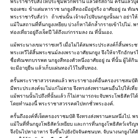
พระราชารับสั่งให้ประชุมพวกพราน แล้วตรัสถาม ครั้นแล้วบ
ขอเดชะ ข้าแต่มหาราช นกยูงสีทองมีอยู่จริง อาศัยอยู่ ณ ทั
พระราชารับสั่งว่า ถ้าเช่นนั้น เจ้าจงไปจับนกยูงนั้นมา อย่าใ
แม้ในสถานที่ที่นกยูงเหยียบ บ่วงก็หาได้กล้ำกรายเข้าไปไม่.
ท่องเที่ยวอยู่ถึงเจ็ดปี ได้ถึงแก่กรรมลง ณ ที่นั้นเอง.
แม้พระนางเขมาราชเทวี เมื่อไม่ได้สมพระประสงค์ก็สิ้นพระช
พระเทวีได้สิ้นพระชนม์ลงเพราะอาศัยนกยูง จึงให้จารึกอักษรไ
ชื่อทัณฑกบรรพต นกยูงสีทองตัวหนึ่งอาศัยอยู่ ณ ที่นั้น ผู้ได้กิน
จะมีอายุยืน แล้วเก็บแผ่นทองไว้ในหีบทอง.
ครั้นพระราชาสวรรคตแล้ว พระราชาองค์อื่นครองราชสมบัต
มีพระประสงค์จะไม่แก่ไม่ตาย จึงทรงส่งพรานคนอื่นไปให้เที
แม้พรานนั้นไปถึงที่นั้นแล้ว ก็ไม่สามารถจะจับพระโพธิสัตว์ได้
โดยทำนองนี้ พระราชาสวรรคตไปหกชั่วพระองค์.
ครั้นถึงองค์ที่เจ็ดครองราชมบัติ จึงทรงส่งพรานคนหนึ่งไป. พรา
แม้ในที่ที่นกยูงโพธิสัตว์เหยียบ และการที่นกยูงโพธิสัตว์เจร
จึงบินไปหาอาหาร จึงขึ้นไปยังปัจจันตชนบท. จับนางนกยูงได้ตัวห