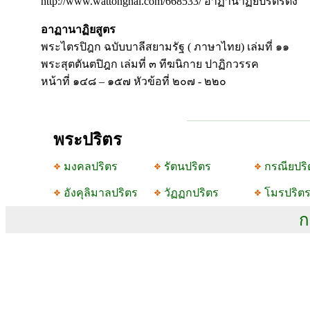
http://www.wattongnai.com/668533/ อาฏานาฏิยปริตรตัง
อาฏานาฏิยสูตร
พระไตรปิฎก ฉบับบาลีสยามรัฐ ( ภาษาไทย) เล่มที่ ๑๑
พระสุตตันตปิฎก เล่มที่ ๓ ทีฆนิกาย ปาฏิกวรรค
หน้าที่ ๑๔๘ – ๑๕๗ หัวข้อที่ ๒๐๗ - ๒๒๐
พระปริตร
มงคลปริตร
รัตนปริตร
กรณียปริ
อังคุลิมาลปริตร
วัฏฏกปริตร
โมรปริต
ก