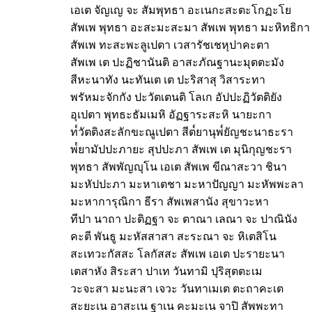
เอเต จัญเญ จะ สัมพุทธา อะเนกะสะตะโกฏะโย
สัพเพ พุทธา อะสะมะสะมา สัพเพ พุทธา มะหิทธิกา
สัพเพ ทะสะพะลูเปตา เวสารัชเชหุปาคะตา
สัพเพ เต ปะฏิชานันติ อาสะภัณฐานะมุตตะมัง
สีหะนาทัง นะทันเต เต ปะริสาสุ วิสาระทา
พรัหมะจักกัง ปะวัตเตนติ โลเก อัปปะฏิวัตติยัง
อุเปตา พุทธะธัมเมหิ อัฏฐาระสะหิ นายะกา
ท๎วัตติงสะลักขะณูเปตา สีต๎ยานุพ๎ยัญชะนาธะรา
พ๎ยามัปปะภายะ สุปปะภา สัพเพ เต มุนิกุญชะรา
พุทธา สัพพัญญุโน เอเต สัพเพ ขีณาสะวา ชินา
มะหัปปะภา มะหาเตชา มะหาปัญญา มะหัพพะลา
มะหาการุณิกา ธีรา สัพเพสานัง สุขาวะหา
ทีปา นาถา ปะติฏฐา จะ ตาณา เลณา จะ ปาณินัง
คะตี พันธู มะหัสสาสา สะระณา จะ หิเตสิโน
สะเทวะกัสสะ โลกัสสะ สัพเพ เอเต ปะรายะนา
เตสาหัง สิระสา ปาเท วันทามิ ปุริสุตตะเม
วะจะสา มะนะสา เจวะ วันทาเมเต ตะถาคะเต
สะยะเน อาสะเน ฐาเน คะมะเน จาปิ สัพพะทา