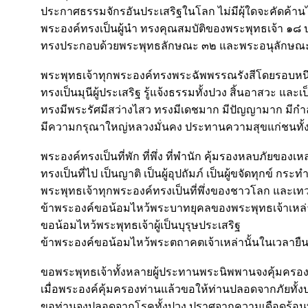
ประกาศธรรมจักรอันประเสริฐในโลก ไม่มีผุ้ใดจะคัดค้านไ
พระองค์ทรงเป็นผู้นำ ทรงคุณสมบัติของพระพุทธเจ้า ๑๘
ทรงประกอบด้วยพระพุทธลักษณะ ๓๒ และพระอนุลักษณ
พระพุทธเจ้าทุกพระองค์ทรงพระฉัพพรรณรังสีโดยรอบหนึ่
ทรงเป็นมุนีผู้ประเสริฐ รู้แจ้งธรรมทั้งปวง สิ้นอาสวะ และเป
ทรงมีพระรัศมีสว่างไสว ทรงมีเดชมาก มีปัญญามาก มีกำ
มีความกรุณาใหญ่หลวงมั่นคง ประทานความสุขแก่ชนทั้
พระองค์ทรงเป็นที่พัก ที่พึ่ง ที่พำนัก คุ้มรองหลบภัยของเหล
ทรงเป็นที่ไป เป็นญาติ เป็นผู้อุปถัมภ์ เป็นผู้ขจัดทุกข์ กร
พระพุทธเจ้าทุกพระองค์ทรงเป็นที่พึ่งของชาวโลก และเท
ข้าพระองค์ขอน้อมไหว้พระบาทยุคลของพระพุทธเจ้าเหล่าน
ขอน้อมไหว้พระพุทธเจ้าผู้เป็นบุรุษประเสริฐ
ข้าพระองค์ขอน้อมไหว้พระตถาคตเจ้าเหล่านั้นในเวลายืน 
ขอพระพุทธเจ้าทั้งหลายผู้ประทานพระนิพพานจงคุ้มครอ
เมื่อพระองค์คุ้มครองท่านแล้วขอให้ท่านปลอดจากภัยทั้ง
ขอท่านจงปลอดจากโรคทั้งปวง ปราศจากความเดือดร้อนทุกอ