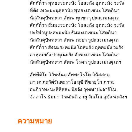
สักกัต๎วา พุทธะระตะนัง โอสะถัง อุตตะมัง วะรัง
หิตัง เทวะมะนุสสานัง พุทธะเตเชนะ โสตถินา
นัสสันตุปัททะวา สัพเพ ทุกขา วูปะสะเมนตุ เต
สักกัต๎วา ธัมมะระตะนัง โอสะถัง อุตตะมัง วะรัง
ปะริฬาหูปะสะมะนัง ธัมมะเตเชนะ โสตถินา
นัสสันตุปัททะวา สัพเพ ภะยา วูปะสะเมนตุ เต
สักกัต๎วา สังฆะระตะนัง โอสะถัง อุตตะมัง วะรัง
อาหุเนยยัง ปาหุเนยยัง สังฆะเตเชนะ โสตถินา
นัสสันตุปัททะวา สัพเพ โรคา วูปะสะเมนตุ เตฯ
สัพพีติโย วิวัชชันตุ สัพพะโรโค วินัสสะตุ
มา เต ภะวัต๎วันตะราโย สุขี ทีฆายุโก ภาวะ
อะภิวาทะนะสีลิสสะ นิจจัง วุฑฒาปะจายิโน
จัตตาโร ธัมมา วัฑฒันติ อายุ วัณโณ สุขัง พะลังฯ
ความหมาย