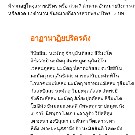
มีรวมอยู่ในจุลราชปริตร หรือ สวด 7 ตำนาน อันหมายถึงกา
หรือสวด 12 ตำนาน อันหมายถึงการสวดพระปริตร 12 บท
อาฏานาฏิยปริตรตัง
วิปัสสิสะ นะมัตถุ จักขุมันตัสสะ สิรีมะโต
สิขิสสะปิ นะมัตถุ สัพพะภูตานุกัมปิโน
เวสสะภุสสะ นะมัตถุ น๎หาตะกัสสะ ตะปัสสิโน
นะมัตถุ กะกุสันธัสสะ มาระเสนัปปะมัททิโน
โกนาคะมะนัสสะ นะมัตถุ พราหมะณัสสะ วุสีมะโต
กัสสะปัสสะ นะมัตถุ วิปปะมุตตัสสะ สัพพะธิ
อังคีระสัสสะ นะมัตถุ สัก๎ยะปุตตัสสะ สิรีมะโต
โย อิมัง ธัมมะมะเทเสสิ สัพพะทุกขาปะนูทะนัง
เย จาปิ นิพพุตา โลเก ยะถาภูตัง วิปัสสิสุง
เต ชะนา อะปิสุณา มะหันตา วีตะสาระทา
หิตัง เทวะมะนุสสานัง ยัง นะมัสสันติ โคตะมัง