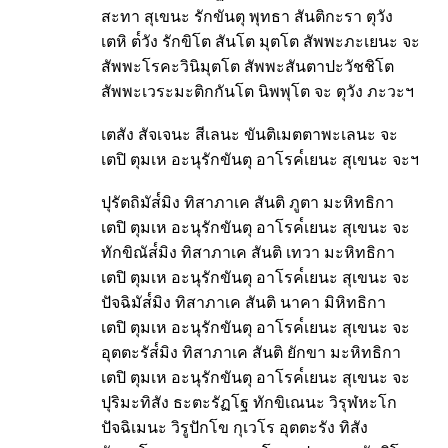
สะทา สุเขนะ รักขันตุ พุทธา สันติกะรา ตุวัง
เตหิ ต๎วัง รักขิโต สันโต มุตโต สัพพะภะเยนะ จะ
สัพพะโรคะวินิมุตโต สัพพะสันตาปะวัชชิโต
สัพพะเวระมะติกกันโต นิพพุโต จะ ตุวัง ภะวะฯ
เตสัง สัจเจนะ สีเลนะ ขันติเมตตาพะเลนะ จะ
เตปิ ตุมเห อะนุรักขันตุ อาโรค๎เยนะ สุเขนะ จะฯ
ปุรัตถิมัส๎มิง ทิสาภาเค สันติ ภูตา มะหิทธิกา
เตปิ ตุมเห อะนุรักขันตุ อาโรค๎เยนะ สุเขนะ จะ
ทักขิณัส๎มิง ทิสาภาเค สันติ เทวา มะหิทธิกา
เตปิ ตุมเห อะนุรักขันตุ อาโรค๎เยนะ สุเขนะ จะ
ปัจฉิมัส๎มิง ทิสาภาเค สันติ นาคา มิหิทธิกา
เตปิ ตุมเห อะนุรักขันตุ อาโรค๎เยนะ สุเขนะ จะ
อุตตะรัส๎มิง ทิสาภาเค สันติ ยักขา มะหิทธิกา
เตปิ ตุมเห อะนุรักขันตุ อาโรค๎เยนะ สุเขนะ จะ
ปุริมะทิสัง ธะตะรัฏโฐ ทักขิเณนะ วิรุฬหะโก
ปัจฉิเมนะ วิรูปักโข กุเวโร อุตตะรัง ทิสัง