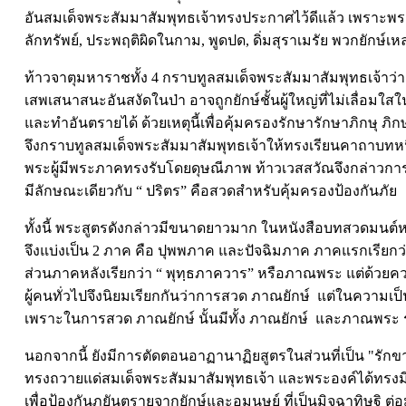
อันสมเด็จพระสัมมาสัมพุทธเจ้าทรงประกาศไว้ดีแล้ว เพราะพระ
ลักทรัพย์, ประพฤติผิดในกาม, พูดปด, ดิ่มสุราเมรัย พวกยักษ์เหล
ท้าวจาตุมหาราชทั้ง 4 กราบทูลสมเด็จพระสัมมาสัมพุทธเจ้า
เสพเสนาสนะอันสงัดในป่า อาจถูกยักษ์ชั้นผู้ใหญ่ที่ไม่เลื่อ
และทำอันตรายได้ ด้วยเหตุนี้เพื่อคุ้มครองรักษารักษาภิกษุ ภิก
จึงกราบทูลสมเด็จพระสัมมาสัมพุทธเจ้าให้ทรงเรียนคาถาบทหนึ่ง 
พระผู้มีพระภาคทรงรับโดยดุษณีภาพ ท้าวเวสสวัณจึงกล่าวการรั
มีลักษณะเดียวกับ “ ปริตร” คือสวดสำหรับคุ้มครองป้องกันภัย
ทั้งนี้ พระสูตรดังกล่าวมีขนาดยาวมาก ในหนังสือบทสวดมน
จึงแบ่งเป็น 2 ภาค คือ ปุพพภาค และปัจฉิมภาค ภาคแรกเรียกว
ส่วนภาคหลังเรียกว่า “ พุทฺธภาควาร” หรือภาณพระ แต่ด้วยความที
ผู้คนทั่วไปจึงนิยมเรียกกันว่าการสวด ภาณยักษ์ แต่ในความเ
เพราะในการสวด ภาณยักษ์ นั้นมีทั้ง ภาณยักษ์ และภาณพระ 
นอกจากนี้ ยังมีการตัดตอนอาฏานาฏิยสูตรในส่วนที่เป็น "รักขา
ทรงถวายแด่สมเด็จพระสัมมาสัมพุทธเจ้า และพระองค์ได้ทรงมี
เพื่อป้องกันภยันตรายจากยักษ์และอมนุษย์ ที่เป็นมิจฉาทิษฐิ 