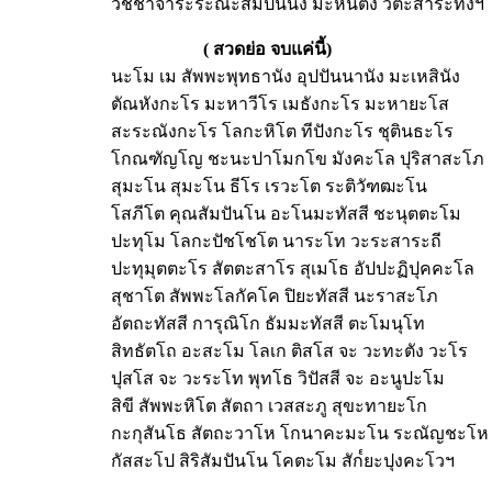
วิชชาจาระระณะสัมปันนัง มะหันตัง วีตะสาระทังฯ
(
สวดย่อ จบแค่นี้)
นะโม เม สัพพะพุทธานัง อุปปันนานัง มะเหสินัง
ตัณหังกะโร มะหาวีโร เมธังกะโร มะหายะโส
สะระณังกะโร โลกะหิโต ทีปังกะโร ชุตินธะโร
โกณฑัญโญ ชะนะปาโมกโข มังคะโล ปุริสาสะโภ
สุมะโน สุมะโน ธีโร เรวะโต ระติวัฑฒะโน
โสภีโต คุณสัมปันโน อะโนมะทัสสี ชะนุตตะโม
ปะทุโม โลกะปัชโชโต นาระโท วะระสาระถี
ปะทุมุตตะโร สัตตะสาโร สุเมโธ อัปปะฏิปุคคะโล
สุชาโต สัพพะโลกัคโค ปิยะทัสสี นะราสะโภ
อัตถะทัสสี การุณิโก ธัมมะทัสสี ตะโมนุโท
สิทธัตโถ อะสะโม โลเก ติสโส จะ วะทะตัง วะโร
ปุสโส จะ วะระโท พุทโธ วิปัสสี จะ อะนูปะโม
สิขี สัพพะหิโต สัตถา เวสสะภู สุขะทายะโก
กะกุสันโธ สัตถะวาโห โกนาคะมะโน ระณัญชะโห
กัสสะโป สิริสัมปันโน โคตะโม สัก๎ยะปุงคะโวฯ