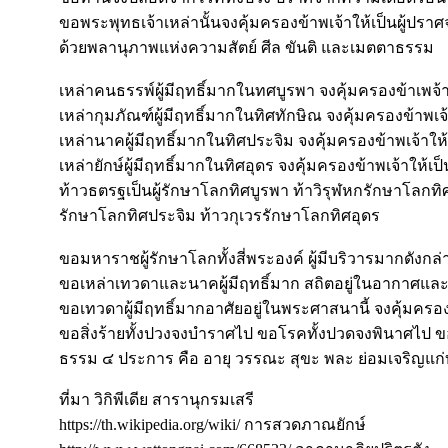
ขอพระพุทธเจ้าเหล่านั้นจงคุ้มครองข้าพเจ้าให้เป็นผู้ปร
ด้วยพลานุภาพแห่งความสัตย์ ศีล ขันติ และเมตตาธรรม
เหล่าคนธรรพ์ผู้มีฤทธิ์มากในทศบูรพา จงคุ้มครองข้าเพจ้าใ
เหล่ากุมภัณฑ์ผู้มีฤทธิ์มากในทิศทักษิณ จงคุ้มครองข้าพเจ้
เหล่านาคผู้มีฤทธิ์มากในทิศประจิม จงคุ้มครองข้าพเจ้าให้
เหล่ายักษ์ผู้มีฤทธิ์มากในทิศอุดร จงคุ้มครองข้าพเจ้าให้เป็
ท้าวธตรฐเป็นผู้รักษาโลกทิศบูรพา ท้าวิรุฬหกรักษาโลกทิศท
รักษาโลกทิศประจิม ท้าวกุเวรรักษาโลกทิศอุดร
ขอมหาราชผู้รักษาโลกทั้งสี่พระองค์ ผู้มีบริวารมากดังกล่า
ขอเหล่าเทวดาและนาคผู้มีฤทธิ์มาก สถิตอยู่ในอากาศและบนพ
ขอเทวดาผู้มีฤทธิ์มากอาศัยอยู่ในพระศาสนานี้ จงคุ้มครองข
ขอสิ่งร้ายทั้งปวงจงบำราศไป ขอโรคทั้งปวดจงพินาศไป ขอท
ธรรม ๔ ประการ คือ อายุ วรรณะ สุขะ พละ ย่อมเจริญแก่บุ
ที่มา วิกิพีเดีย สารานุกรมเสรี
https://th.wikipedia.org/wiki/ การสวดภาณยักษ์