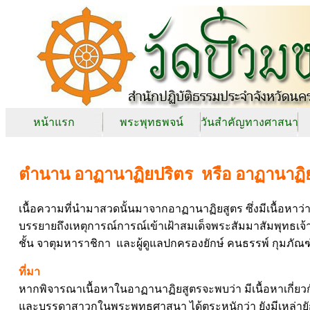
หน้าแรก
พระพุทธพจน์
วันสำคัญทางศาสนา
ตำนาน อาฏานาฏิยปริตร
หรือ อาฏานาฏิ
เนื้อความที่นำมาสวดนั้นมาจากอาฏานาฏิยสูตร ซึ่งมีเนื้อห
บรรยายถึงเหตุการณ์การณ์เข้าเฝ้าสมเด็จพระสัมมาสัมพุทธเจ้
ชั้น จาตุมหาราชิกา และผู้ดูแลปกครองยักษ์ คนธรรพ์ กุมภัณ
ที่มา
หากพิจารณาเนื้อหาในอาฏานาฏิยสูตรจะพบว่า มีเนื้อหาเกี่
และบรรดาสาวกในพระพุทธศาสนา ได้ตระหนักว่า ยังมีเหล่ายักษ