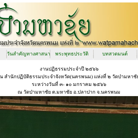
วันสำคัญทางศาสนา
พระพุทธประวัติ
บทสวดมนต์
งานปฏิธรรมประจำปี ๒๕๖๖
ณ สำนักปฏิบัติธรรมประจำจังหวัด(นครพนม) แห่งที่ ๒ วัดป่ามหาชั
ระหว่างวันที่ ๓- ๑๐ มกราคม ๒๕๖๖
ณ วัดป่ามหาชัย ต.มหาชัย อ.ปลาปาก จ.นครพนม