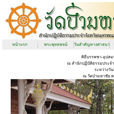
หน้าแรก
พระพุทธพจน์
วันสำคัญทางศาสนา
พิธีบรรพชา-อุปส
ณ สำนักปฏิบัติธรรมประจำจ
ระหว่างวั
ณ วัดป่ามหาชัย 