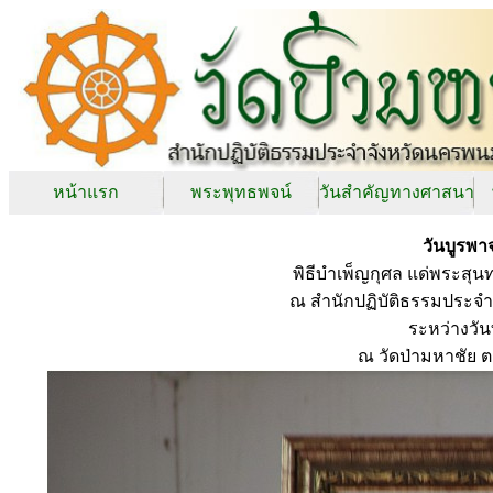
หน้าแรก
พระพุทธพจน์
วันสำคัญทางศาสนา
วันบูรพา
พิธีบำเพ็ญกุศล แด่พระสุ
ณ สำนักปฏิบัติธรรมประจำจ
ระหว่างวั
ณ วัดป่ามหาชัย 