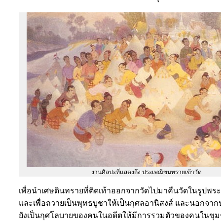
งานศิลปะที่แสดงถึง ประเพณีขนทรายเข้าวัด
เพื่อนำเศษดินทรายที่ติดเท้าออกจากวัดไปมาคืนวัดในรูปพระ
และเพื่อถวายเป็นพุทธบูชาให้เป็นกุศลอานิสงส์ และนอกจากป
ยังเป็นกุศโลบายของคนในอดีตให้มีการรวมตัวของคนในชุ