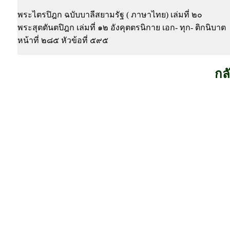
พระไตรปิฎก ฉบับบาลีสยามรัฐ ( ภาษาไทย) เล่มที่ ๒๐
พระสุตตันตปิฎก เล่มที่ ๑๒ อังคุตตรนิกาย เอก- ทุก- ติกนิบาต
หน้าที่ ๒๘๕ หัวข้อที่ ๕๙๕
กล