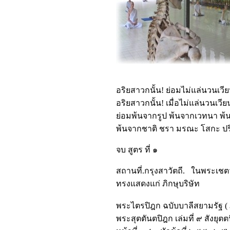
อริยสาวกนั้น! ย่อมไม่แล่นวนเว
อริยสาวกนั้น! เมื่อไม่แล่นวนเ
ย่อมพ้นจากรูป พ้นจากเวทนา พ
พ้นจากชาติ ชรา มรณะ โสกะ ปริเ
จบ สูตร ที่ ๑
สถานที่.กรุงสาวัตถี. ในพระเชต
ทรงแสดงแก่ ภิกษุบริษัท
พระไตรปิฎก ฉบับบาลีสยามรัฐ ( 
พระสุตตันตปิฎก เล่มที่ ๙ สังยุ