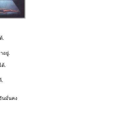
้.
อยู่.
ด้.
้.
อันมั่นคง