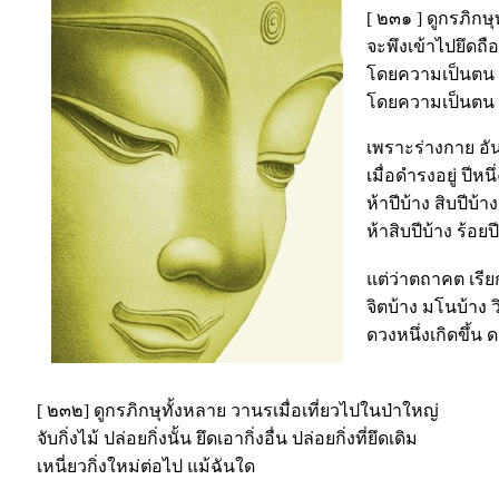
[ ๒๓๑ ] ดูกรภิกษุท
จะพึงเข้าไปยึดถือ
โดยความเป็นตน ย
โดยความเป็นตน ห
เพราะร่างกาย อันเ
เมื่อดำรงอยู่ ปีหนึ
ห้าปีบ้าง สิบปีบ้าง
ห้าสิบปีบ้าง ร้อยป
แต่ว่าตถาคต เรียก
จิตบ้าง มโนบ้าง 
ดวงหนึ่งเกิดขึ้น
[ ๒๓๒] ดูกรภิกษุทั้งหลาย วานรเมื่อเที่ยวไปในป่าใหญ่
จับกิ่งไม้ ปล่อยกิ่งนั้น ยึดเอากิ่งอื่น ปล่อยกิ่งที่ยึดเดิม
เหนี่ยวกิ่งใหม่ต่อไป แม้ฉันใด