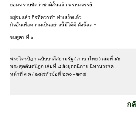
ย่อมทราบชัดว่าชาติสิ้นแล้ว พรหมจรรย์
อยู่จบแล้ว กิจที่ควรทำ ทำเสร็จแล้ว
กิจอื่นเพื่อความเป็นอย่างนี้มิได้มี ดังนี้แล ฯ
จบสูตร ที่ ๑
พระไตรปิฎก ฉบับบาลีสยามรัฐ ( ภาษาไทย ) เล่มที่ ๑๖
พระสุตตันตปิฎก เล่มที่ ๘ สังยุตตนิกาย นิทานวรรค
หน้าที่ ๙๓ / ๒๘๘หัวข้อที่ ๒๓๐ - ๒๓๔
กล