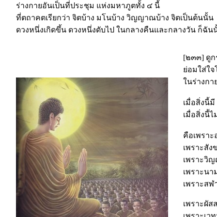
ร่างกายอันเป็นที่ประชุม แห่งมหาภูตทั้ง ๔ นี้
ที่ตถาคตเรียกว่า จิตบ้าง มโนบ้าง วิญญาณบ้าง จิตเป็นต้นนั้น
ดวงหนึ่งเกิดขึ้น ดวงหนึ่งดับไป ในกลางคืนและกลางวัน ก็ฉันน
[๒๓๓] ดูก
ย่อมใส่ใ
ในร่างกาย
เมื่อสิ่งนี้ม
เมื่อสิ่งนี้ไ
คือเพราะอว
เพราะสังข
เพราะวิญญ
เพราะนามร
เพราะสฬาย
เพราะผัสสะ
เพราะเวทน