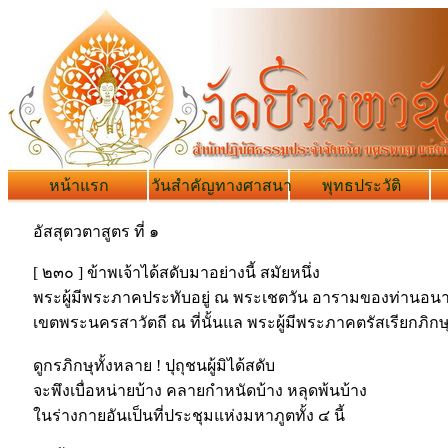
หน้าแรก
วันสำคัญทางศาสนา
พุทธประวัติ
อัสสุตวตาสูตร ที่ ๑
[ ๒๓๐ ] ข้าพเจ้าได้สดับมาอย่างนี้ สมัยหนึ่ง
พระผู้มีพระภาคประทับอยู่ ณ พระเชตวัน อารามของท่านอนา
เขตพระนครสาวัตถี ณ ที่นั้นแล พระผู้มีพระภาคตรัสเรียกภิกษุ
ดูกรภิกษุทั้งหลาย ! ปุถุชนผู้มิได้สดับ
จะพึงเบื่อหน่ายบ้าง คลายกำหนัดบ้าง หลุดพ้นบ้าง
ในร่างกายอันเป็นที่ประชุมแห่งมหาภูตทั้ง ๔ นี้