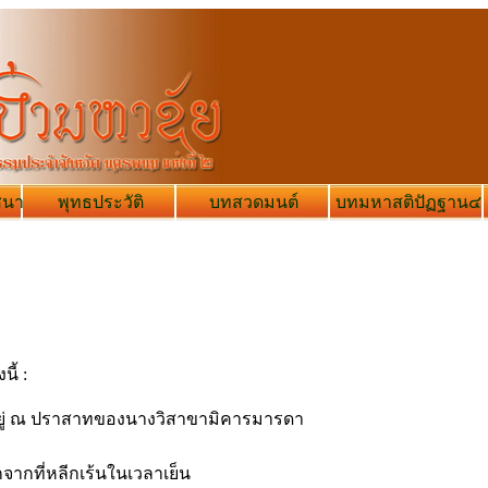
สนา
พุทธประวัติ
บทสวดมนต์
บทมหาสติปัฏฐาน๔
ี้ :
บอยู่ ณ ปราสาทของนางวิสาขามิคารมารดา
กจากที่หลีกเร้นในเวลาเย็น