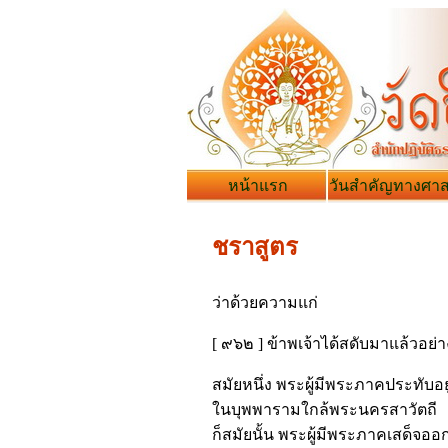
หน้าแรก
วันสำคัญทางศา
ชราสูตร
ว่าด้วยความแก่
[ ๙๖๒ ] ข้าพเจ้าได้สดับมาแล้วอย่างน
สมัยหนึ่ง พระผู้มีพระภาคประทั
ในบุพพารามใกล้พระนครสาวัตถี
ก็สมัยนั้น พระผู้มีพระภาคเสด็จออ