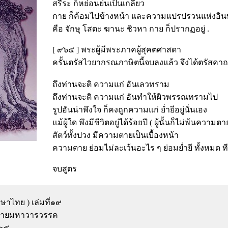
สรีระ ก็หย่อนย่นเป็นเกลียว
กาย ก็ค้อมไปข้างหน้า และความแปรปรวนแห่งอินท
คือ จักษุ โสตะ ฆานะ ชิวหา กาย ก็ปรากฏอยู่ .
[ ๙๖๕ ] พระผู้มีพระภาคผู้สุคตศาสดา
ครั้นตรัสไวยากรณภาษิตนี้จบลงแล้ว จึงได้ตรัสคาถ
ถึงท่านจะติ ความแก่ อันเลวทราม
ถึงท่านจะติ ความแก่ อันทำให้ผิวพรรณทรามไป
รูปอันน่าพึงใจ ก็คงถูกความแก่ ย่ำยีอยู่นั่นเอง
แม้ผู้ใด พึงมีชีวิตอยู่ได้ร้อยปี ( ผู้นั้นก็ไม่พ้นความต
สัตว์ทั้งปวง มีความตายเป็นเบื้องหน้า
ความตาย ย่อมไม่ละเว้นอะไร ๆ ย่อมย่ำยี ทั้งหมด ที
จบสูตร
าไทย ) เล่มที่๑๙
นิกายมหาวารวรรค
๙๖๕