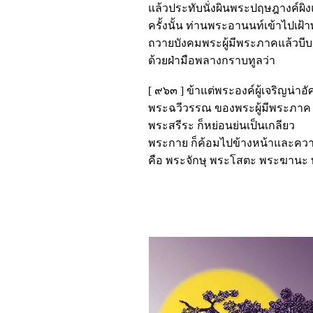
แล้วประทับนั่งผินพระปฤษฎางค์ผิ
ครั้งนั้น ท่านพระอานนท์เข้าไปเฝ้า
ถวายบังคมพระผู้มีพระภาคแล้วบ
ด้วยฝ่ามือพลางกราบทูลว่า
[ ๙๖๓ ] ข้าแต่พระองค์ผู้เจริญน่าอั
พระฉวีวรรณ ของพระผู้มีพระภาค ไม่
พระสรีระ ก็หย่อนย่นเป็นเกลียว
พระกาย ก็ค้อมไปข้างหน้าและคว
คือ พระจักษุ พระโสตะ พระฆานะ พ