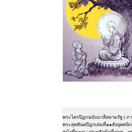
พระไตรปิฎกฉบับบาลีสยามรัฐ ( ภาษ
พระสุตตันตปิฎกเล่มที่๑๑สังยุตต
หน้าที่๒๓๗ / ๔๖๙หัวข้อที่๙๖๒ - 