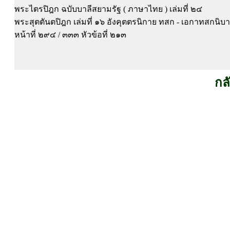
พระไตรปิฎก ฉบับบาลีสยามรัฐ ( ภาษาไทย ) เล่มที่ ๒๔
พระสุตตันตปิฎก เล่มที่ ๑๖ อังคุตตรนิกาย ทสก - เอกาทสกนิบ
หน้าที่ ๒๙๔ / ๓๓๓ หัวข้อที่ ๒๑๓
กล