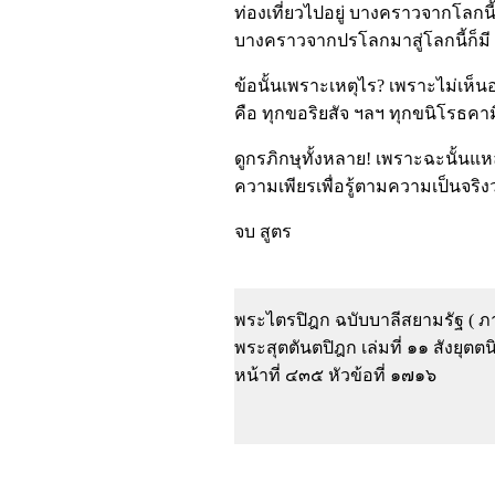
ท่องเที่ยวไปอยู่ บางคราวจากโลกนี้
บางคราวจากปรโลกมาสู่โลกนี้ก็มี 
ข้อนั้นเพราะเหตุไร? เพราะไม่เห็นอ
คือ ทุกขอริยสัจ ฯลฯ ทุกขนิโรธคาม
ดูกรภิกษุทั้งหลาย! เพราะฉะนั้นแ
ความเพียรเพื่อรู้ตามความเป็นจริงว่
จบ สูตร
พระไตรปิฎก ฉบับบาลีสยามรัฐ ( ภา
พระสุตตันตปิฎก เล่มที่ ๑๑ สังยุ
หน้าที่ ๔๓๕ หัวข้อที่ ๑๗๑๖