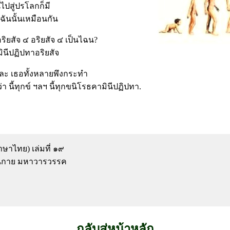
ไปสู่ปรโลกก็มี
ฉันนั้นเหมือนกัน
ริยสัจ ๔ อริยสัจ ๔ เป็นไฉน?
ินีปฏิปทาอริยสัจ
หละ เธอทั้งหลายพึงกระทำ
า นี้ทุกข์ ฯลฯ นี้ทุกขนิโรธคามินีปฏิปทา.
ษาไทย) เล่มที่ ๑๙
ตตนิกาย มหาวารวรรค
กลับสู่หน้าหลัก