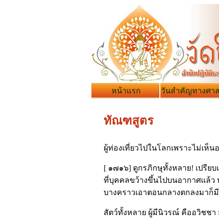
หน้าแรก
วันสำคัญทางศา
ทัณฑสูตร
ผู้ท่องเที่ยวไปในโลกเพราะไม่เห็นอ
[ ๑๗๑๖] ดูกรภิกษุทั้งหลาย! เปรีย
ที่บุคคลขว้างขึ้นไปบนอากาศแล้
บางคราวเอาตอนกลางตกลงมาก็มี
สัตว์ทั้งหลาย ผู้มีนิวรณ์ คืออวิชช