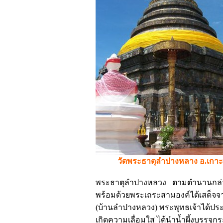
วัดพระธาตุลำปางหลาง อ.เกา
พระธาตุลำปางหลวง ตามตำนานกล่าว
พร้อมด้วยพระเถระสามองค์ได้เสด็จจา
(บ้านลำปางหลวง) พระพุทธเจ้าได้ประ
เกิดความเลื่อมใส ได้นำน้ำผึ้งบรรจ