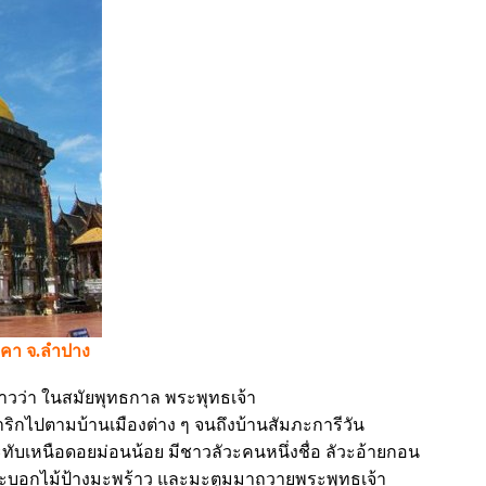
ะคา จ.ลำปาง
ว่า ในสมัยพุทธกาล พระพุทธเจ้า
ริกไปตามบ้านเมืองต่าง ๆ จนถึงบ้านสัมภะการีวัน
ทับเหนือดอยม่อนน้อย มีชาวลัวะคนหนึ่งชื่อ ลัวะอ้ายกอน
ุกระบอกไม้ป้างมะพร้าว และมะตูมมาถวายพระพุทธเจ้า