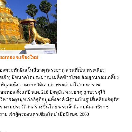
อมทอง จ.เชียงใหม่
พระทักษิณโมลีธาตุ (พระธาตุ ส่วนที่เป็น พระเศียร
ทธเจ้า) มีขนาดโตประมาณ เมล็ดข้าวโพด สัณฐานกลมเกลี้ยง
ิกุลแห้ง ตามประวัติเล่าว่า พระเจ้าอโศกมหาราช
มทอง ตั้งแต่ปี พ.ศ. 218 ปัจจุบัน พระธาตุ ถูกบรรจุไว้
ิหารจตุรมุข ก่ออิฐถือปูนทั้งองค์ มีฐานเป็นรูปสี่เหลี่ยมจัตุรัส
มตร ตามประวัติว่าสร้างขึ้นโดย พระเจ้าดิลกปนัดดาธิราช
ราย เจ้าผู้ครองนครเชียงใหม่ เมื่อปี พ.ศ. 2060
)