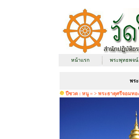
หน้าแรก
พระพุทธพจน์
พระ
ปีชวด : หนู = > พระธาตุศรีจอมท