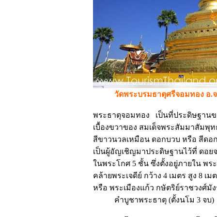
วัดพระบรมธาตุศรีจอมทอง อ.จ
พระธาตุจอมทอง เป็นที่ประดิษฐานของ
เบื้องขวาของ สมเด็จพระสัมมาสัมพุ
สีขาวนวลเหมือน ดอกบวบ หรือ สีดอกพ
เป็นผู้อัญเชิญมาประดิษฐานไว้ที่ ดอยจอ
ในพระโกศ 5 ชั้น ซึ่งตั้งอยู่ภายใน พระว
คล้ายพระเจดีย์ กว้าง 4 เมตร สูง 8 เ
หรือ พระเมืองแก้ว กษัตริย์ราชวงศ์มัง
คำบูชาพระธาตุ (ตั้งนโม 3 จบ