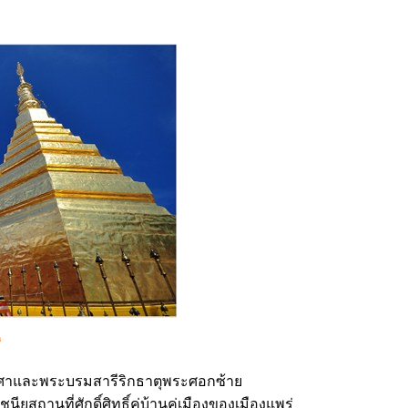
่
เกศาและพระบรมสารีริกธาตุพระศอกซ้าย
ยสถานที่ศักดิ์ศิทธิ์คู่บ้านคู่เมืองของเมืองแพร่