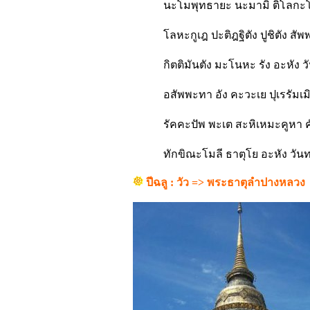
นะโมพุทธายะ นะมามิ ติโลกะ
โลหะกูเฎ ปะติฎฐิตัง ปูชิตัง สัพ
กิตติมันตัง มะโนหะ รัง อะหัง ว
อสัพพะทา อัง คะวะเย ปุเรรัมเม
รัคคะปัพ พะเต สะหิเหมะคูหา 
ทักขิณะโมลี ธาตุโย อะหัง วันท
ปีฉลู : วัว => พระธาตุลำปางหลวง