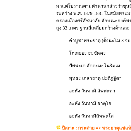
มาแต่โบราณตามตำนานกล่าวว่าขุนลัว
ระหว่าง พ.ศ. 1879-1881 ในสมัยพระม
ครองเมืองศรีสัชนาลัย ลักษณะองค์พร
สูง 33 เมตร ฐานสี่เหลี่ยมกว้างด้านล
คำบูชาพระธาตุ (ตั้งนะโม 3 จ
โกเสยยะ ธะชัคคะ
ปัพพะเต สัตตะมะโนรัมเม
พุทธะ เกสาธาตุ ปะติฎฐิตา
อะหัง วันทามิ สัพพะทา
อะหัง วันทามิ ธาตุโย
อะหัง วันทามิสัพพะโส
ปีเถาะ : กระต่าย => พระธาตุแช่แห