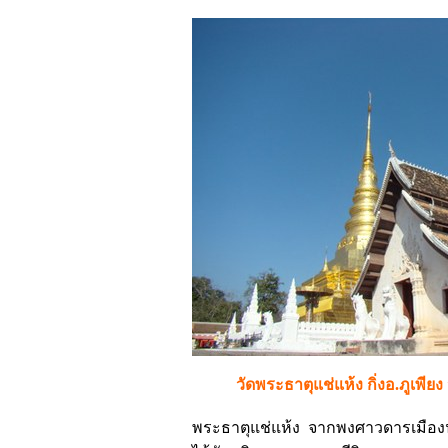
วัดพระธาตุแช่แห้ง กิ่งอ.ภูเพียง
พระธาตุแช่แห้ง จากพงศาวดารเมืองน