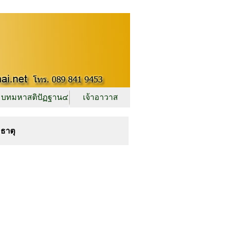
บทมหาสติปัฏฐาน๔
เจ้าอาวาส
ธาตุ