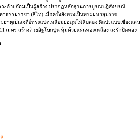
ะอ้ายก๊อมเป็นผู้สร้าง ปรากฏหลักฐานการบูรณปฏิสังขรณ์
หาธรรมราชา (ลิไท) เมื่อครั้งยังทรงเป็นพระมหาอุปราช
ะธาตุเป็นเจดีย์ทรงแปดเหลี่ยมย่อมุมไม้สิบสอง ศิลปะแบบเชียงแส
ะ 11 เมตร สร้างด้วยอิฐโบกปูน หุ้มด้วยแผ่นทองเหลือง ลงรักปิดทอง
บ)
้ง