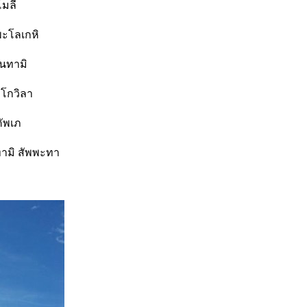
โมลี
พะโลเกหิ
ันทามิ
ิโกวิลา
คัพเภ
ามิ สัพพะทา