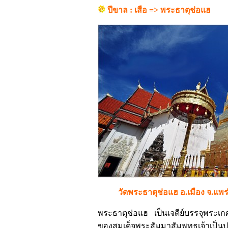
ปีขาล : เสือ => พระธาตุช่อแฮ
วัดพระธาตุช่อแฮ อ.เมือง จ.แพร
พระธาตุช่อแฮ เป็นเจดีย์บรรจุพระ
ของสมเด็จพระสัมมาสัมพุทธเจ้าเป็นปูชนี