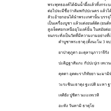
พระพุทธองค์ได้ฉันน้ำผึ้งแล้วทิ้งกระ
ต่อไปจะมีชื่อว่าลัมพกัปปะนคร แล้วไ
ลัวะอ้ายกอนได้นำพระเกศานั้น บรร
เป็นเครื่องบูชา แล้วแต่งยนต์ผัด (ยนต
สูงเจ็ดศอกเหนืออุโมงค์นั้น ในสมัยต
จนกระทั่งเป็นวัดที่มีความงามอย่างที่เ
คำบูชาพระธาตุ (ตั้งนะโม 3 จบ
ยาปาตุภูตา อะตุลานุภาวาจีรัง
ปะติฎฐาสัมภะ กัปปะปุเร เทเว
คุตตา อุตตะราภิทัยยา นะมามิห
วะระชินะธาตุง ฐะเปติ มะหา 
เจติยัง ปูชิตา นะเะเทเวหิ
อะหัง วันทามิ ธาตุโย