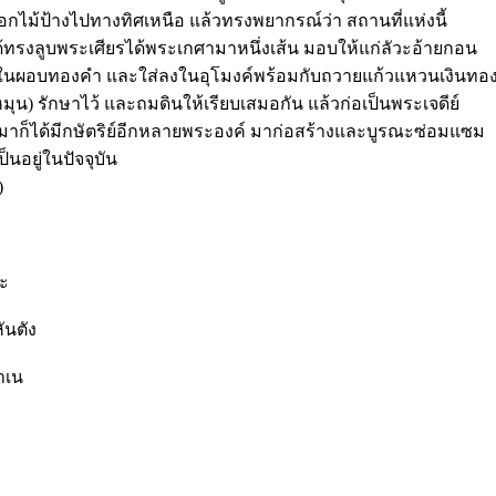
บอกไม้ป้างไปทางทิศเหนือ แล้วทรงพยากรณ์ว่า สถานที่แห่งนี้
ด้ทรงลูบพระเศียรได้พระเกศามาหนึ่งเส้น มอบให้แก่ลัวะอ้ายกอน
จุในผอบทองคำ และใส่ลงในอุโมงค์พร้อมกับถวายแก้วแหวนเงินทอ
์หมุน) รักษาไว้ และถมดินให้เรียบเสมอกัน แล้วก่อเป็นพระเจดีย์
่อมาก็ได้มีกษัตริย์อีกหลายพระองค์ มาก่อสร้างและบูรณะซ่อมแซม
ป็นอยู่ในปัจจุบัน
)
นะ
ันตัง
ฐาเน