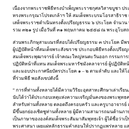
เนื่องจากพระราชพิธีทรงบำเพ็ญพระราชกุศลวิสาขบูชา ประ
ทรงพระกรุณาโปรดเกล้าฯ ให้ สมเด็จพระบรมโอรสาธิราช 
เสด็จพระราชดำเนินทรงตั้งเปรียญธรรม ๖ ประโยค จำนวน
รวม ๓๒๑ รูป เมื่อวันที่ ๓๑ พฤษภาคม ๒๕๕๘ ณ พระอุโบ
ส่วนพระภิกษุสามเณรที่สอบได้เปรียญธรรม ๓ ประโยค ม
ผู้ปฏิบัติหน้าที่สมเด็จพระสังฆราช ประกอบพิธีทรงตั้งเป
สมเด็จพระพุฒาจารย์ เจ้าคณะใหญ่หนตะวันออก กรรมการ
ปฏิบัติหน้าที่แทน สมเด็จพระมหารัชมังคลาจารย์ ผู้ปฏิบัต
และมอบประกาศนียบัตรประโยค ๑ – ๒ ตามลำดับ และให้โอ
ที่ร่วมพิธี พอสังเขปดังนี้
“ การที่ท่านทั้งหลายได้มีความวิริยะอุตสาหะศึกษาเล่า
นับได้ว่าได้ประกอบเหตุแห่งความเจริญมั่นคงของพระพุทธศาส
สำหรับท่านทั้งหลาย ตลอดถึงครอบครัว และครูบาอาจารย์ เนื
มีขึ้นยกย่องเชิดชูท่านทั้งหลาย ผู้มีความสามารถมนด้านภาษาบ
เป็นภาษาขององค์สมเด็จพระสัมมาสัมพุทธเจ้า ผู้ได้ชื่อว่า
พระศาสนา เผยแผ่หลักธรรมคำสอนให้ปรากฏแพร่หลาย และสื