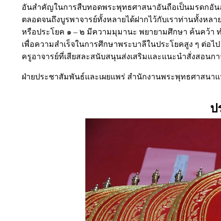
อันสำคัญในการสืบทอดพระพุทธศาสนาอันถือเป็นมรดกอันล้ำ
ตลอดจนถึงบูรพาจารย์ทั้งหลายได้ฝากไว้กับเราท่านทั้งหลา
หรือประโยค ๑ – ๒ มีความมุมานะ พยายามศึกษา ค้นคว้า 
เพื่อความสำเร็จในการศึกษาพระบาลีในประโยคสูง ๆ ต่อไป
ครูอาจารย์ที่เสียสละสนับสนุนส่งเสริมและแนะนำสั่งสอนก
ฝ่ายประชาสัมพันธ์และเผยแพร่ สำนักงานพระพุทธศาสนาแห่
ป