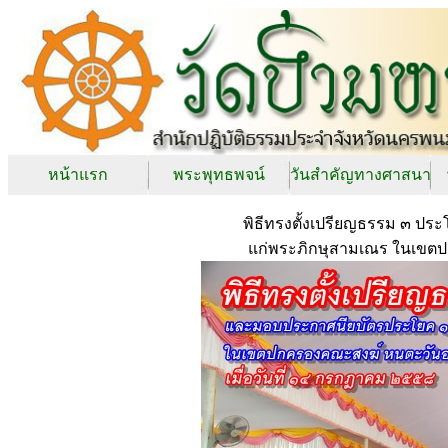
หน้าแรก
พระพุทธพจน์
วันสำคัญทางศาสนา
พิธีทรงตั้งเปรียญธรรม ๓ ป
แก่พระภิกษุสามเณร ในเขต