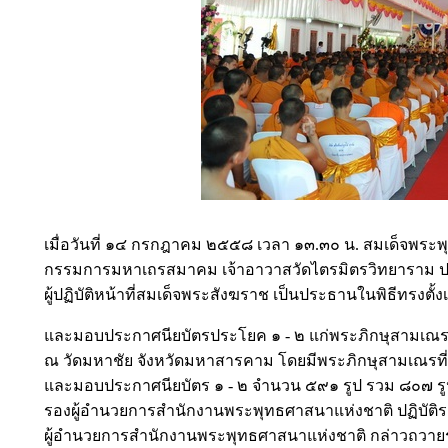
เมื่อวันที่ ๑๔ กรกฎาคม ๒๕๕๘ เวลา ๑๓.๓๐ น. สมเด็จพระ
กรรมการมหาเถรสมาคม เจ้าอาวาสวัดไตรมิตรวิทยาราม ปฏิ
ผู้ปฏิบัติหน้าที่สมเด็จพระสังฆราช เป็นประธานในพิธีทรงต
และมอบประกาศนียบัตรประโยค ๑ - ๒ แก่พระภิกษุสามเ
ณ วัดมหาชัย จังหวัดมหาสารคาม โดยมีพระภิกษุสามเณรที
และมอบประกาศนียบัตร ๑ - ๒ จำนวน ๕๙๑ รูป รวม ๘๐๗ ร
รองผู้อำนวยการสำนักงานพระพุทธศาสนาแห่งชาติ ปฏิบัต
ผู้อำนวยการสำนักงานพระพุทธศาสนาแห่งชาติ กล่าวถวายรา