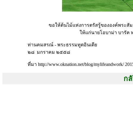
ขอให้ต้นไม้แห่งการตรัสรู้ขององค์พระสัมมา
ให้แก่นายโอบาม่า บารัค 
ท่านคมสรณ์ - พระธรรมทูตอินเดีย
๒๘ มกราคม ๒๕๕๘
ที่มา http://www.oknation.net/blog/mylifeandwork/ 2015
กลั