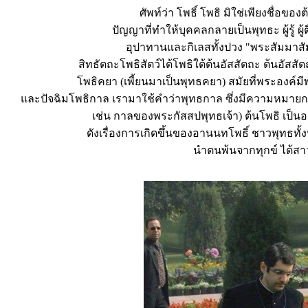
ศัพท์ว่า โพธิ์ โพธิ มิใช่เพียงชื่อของต
ปัญญาที่ทำให้บุคคลกลายเป็นพุทธะ ผู้รู้ 
อุปาทานและกิเลสทั้งปวง "พระสัมมาสัมพุ
สิทธัตถะโพธิสัตว์ได้โพธิใต้ต้นอัสสัตถะ ต้นอัสสั
โพธิคยา (เพี้ยนมาเป็นพุทธคยา) สมัยที่พระองค์ม
และปัจฉิมโพธิกาล เรามาใช้คำว่าพุทธกาล ซึ่งมีความหมาย
เช่น กาลของพระกัสสปพุทธเจ้า) ต้นโพธิ เป็
ดังเรื่องการเกิดขึ้นของอานนทโพธิ์ ชาวพุทธทั
นำตนพ้นจากทุกข์ ได้สา