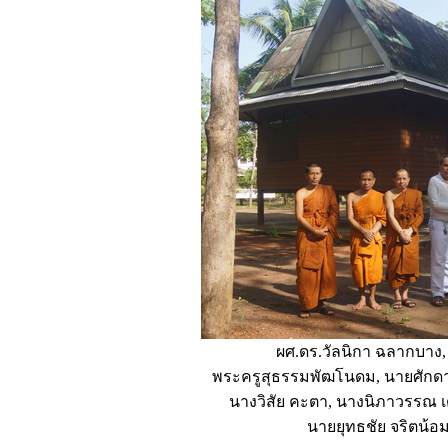
ผศ.ดร.วัลนิกา ฉลากบาง,
พระครูสุธรรมพัฒโนดม, นายศักดา 
นางวิสัย คะตา, นางนิภาวรรณ เ
นายยุทธชัย จริตน้อม