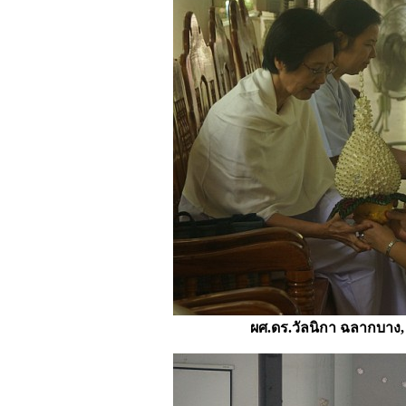
ผศ.ดร.วัลนิกา ฉลากบาง,