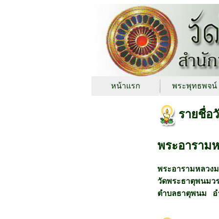
หน้าแรก
พระพุทธพจน์
รายชื่อ
พระอารามห
พระอารามหลวงม
วัดพระธาตุพนมว
ตำบลธาตุพนม อ