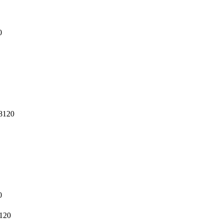
0
8120
0
120