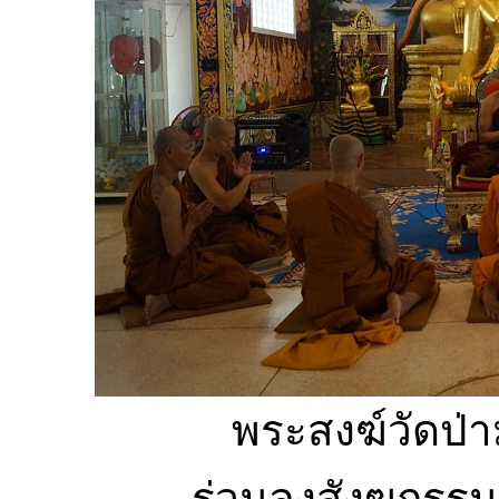
พระสงฆ์วัดป่า
ร่วมลงสังฆกรรม 