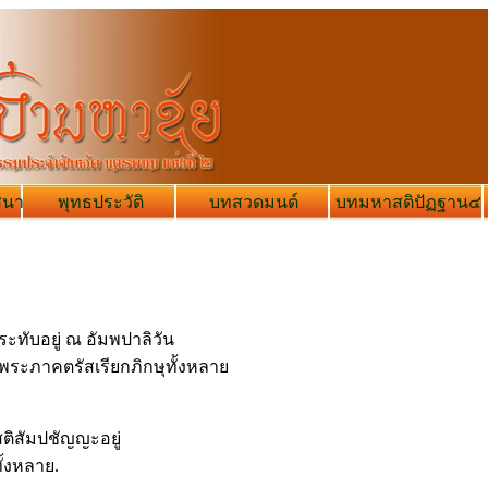
สนา
พุทธประวัติ
บทสวดมนต์
บทมหาสติปัฏฐาน๔
ระทับอยู่ ณ อัมพปาลิวัน
้มีพระภาคตรัสเรียกภิกษุทั้งหลาย
ีสติสัมปชัญญะอยู่
ั้งหลาย.