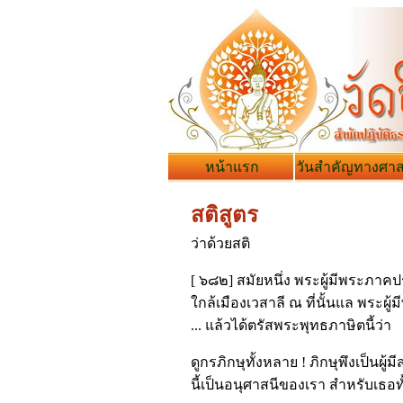
หน้าแรก
วันสำคัญทางศา
สติสูตร
ว่าด้วยสติ
[ ๖๘๒] สมัยหนึ่ง พระผู้มีพระภาคป
ใกล้เมืองเวสาลี ณ ที่นั้นแล พระผู
... แล้วได้ตรัสพระพุทธภาษิตนี้ว่า
ดูกรภิกษุทั้งหลาย ! ภิกษุพึงเป็นผู้ม
นี้เป็นอนุศาสนีของเรา สำหรับเธอท