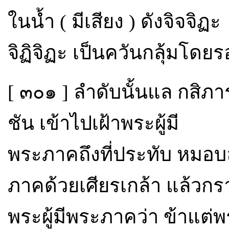
ในน้ำ ( มีเสียง ) ดังจิจจิฏะ
จิฏิจิฏะ เป็นควันกลุ้มโดย
[ ๓๐๑ ] ลำดับนั้นแล กสิ
ชัน เข้าไปเฝ้าพระผู้มี
พระภาคถึงที่ประทับ หมอ
ภาคด้วยเศียรเกล้า แล้วกร
พระผู้มีพระภาคว่า ข้าแต่