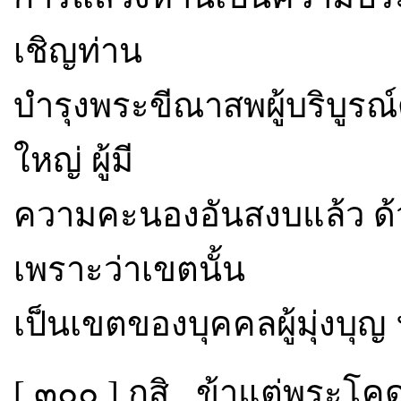
เชิญท่าน
บำรุงพระขีณาสพผู้บริบูรณ์
ใหญ่ ผู้มี
ความคะนองอันสงบแล้ว ด้ว
เพราะว่าเขตนั้น
เป็นเขตของบุคคลผู้มุ่งบุญ 
[ ๓๐๐ ] กสิ . ข้าแต่พระโคด