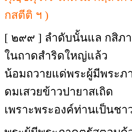
กสตีติ ฯ )
[ ๒๙๙ ] ลำดับนั้นแล กส
ในถาดสำริดใหญ่แล้ว
น้อมถวายแด่พระผู้มีพระภ
ดมเสวยข้าวปายาสเถิด
เพราะพระองค์ท่านเป็นชาว