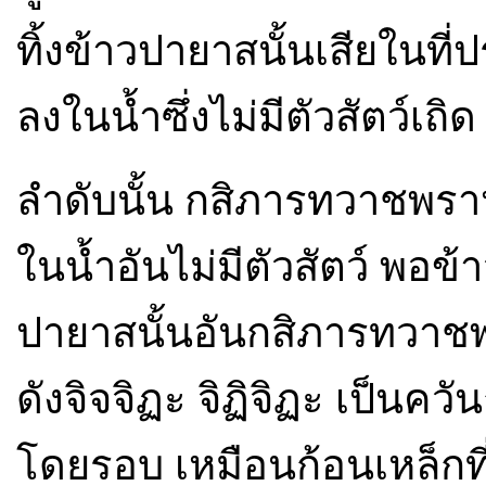
ทิ้งข้าวปายาสนั้นเสียในท
ลงในน้ำซึ่งไม่มีตัวสัตว์เถิด
ลำดับนั้น กสิภารทวาชพรา
ในน้ำอันไม่มีตัวสัตว์ พอข้
ปายาสนั้นอันกสิภารทวาชพร
ดังจิจจิฏะ จิฏิจิฏะ เป็นควัน
โดยรอบ เหมือนก้อนเหล็กที