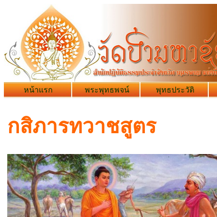
หน้าแรก
พระพุทธพจน์
พุทธประวัติ
กสิภารทวาชสูตร