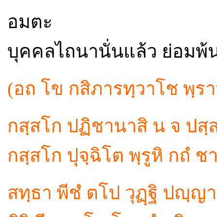
อมตะ
บุคคลไถนานั่นแล้ว ย่อมพ้น
(อถ โข กสิภารทฺวาโช พฺร
กสฺสโก ปฏิชานาสิ น จ ปสฺส
กสฺสโก ปุจฺฉิโต พฺรูหิ กถํ ชา
สทฺธา พีชํ ตโป วุฏฺฐิ ปญฺญา