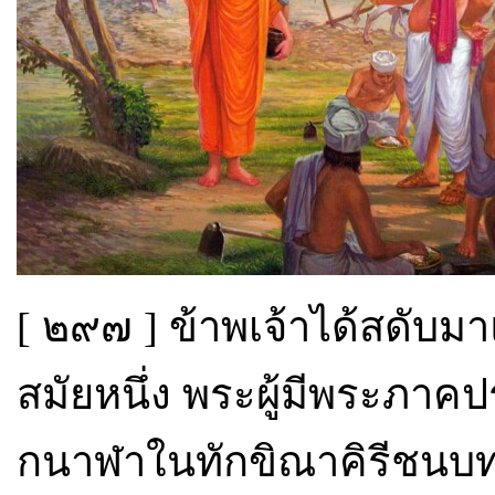
[ ๒๙๗ ] ข้าพเจ้าได้สดับมาแ
สมัยหนึ่ง พระผู้มีพระภาค
กนาฬาในทักขิณาคิรีชนบ