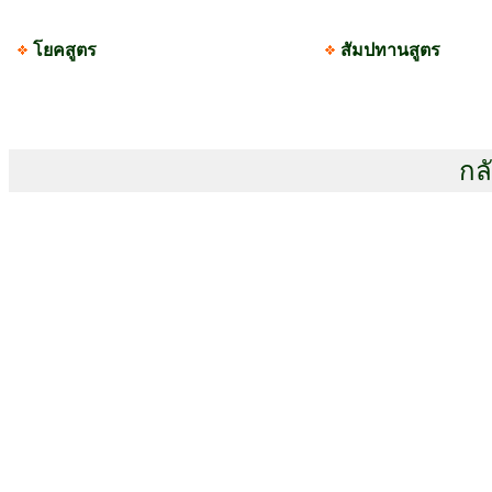
โยคสูตร
สัมปทานสูตร
กล