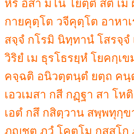
หิริ อีสา มโน โยตฺตํ สติ เ
กายคุตฺโต วจีคุตฺโต อาหาเ
สจฺจํ กโรมิ นิทฺทานํ โสรจฺจ
วิริยํ เม ธุรโธรยฺหํ โยคกฺเ
คจฺฉติ อนิวตฺตนฺตํ ยตฺถ คน
เอวเมสา กสี กฏฺฐา สา โหต
เอตํ กสึ กสิตฺวาน สพฺพทุกฺขา
ภุญฺชตุ ภวํ โคตโม กสฺสโก 