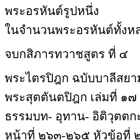
พระอรหันต์รูปหนึ่ง
ในจำนวนพระอรหันต์ทั้งห
จบกสิภารทวาชสูตร ที่ ๔
พระไตรปิฎก ฉบับบาลีสยามร
พระสุตตันตปิฎก เล่มที่ ๑
ธรรมบท- อุทาน- อิติวุตตก
หน้าที่ ๒๖๓-๒๖๕ หัวข้อที