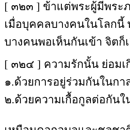
[ ๓๒๓ ] ข้าแต่พระผู้มีพร
เมื่อบุคคลบางคนในโลกนี้ พ
บางคนพอเห็นกันเข้า จิตก็เล
[ ๓๒๔ ] ความรักนั้น ย่อมเ
๑.ด้วยการอยู่ร่วมกันในกา
๒.ด้วยความเกื้อกูลต่อกันใน