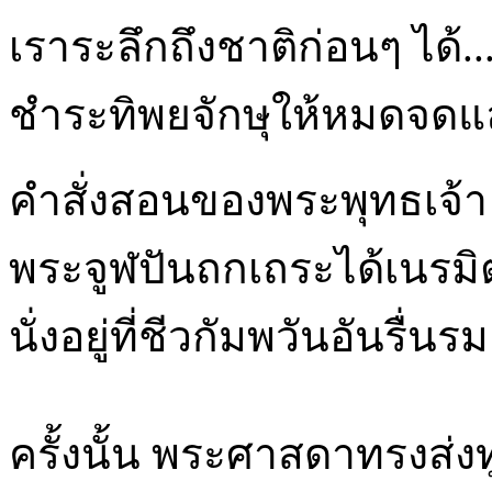
เราระลึกถึงชาติก่อนๆ ได้.....
ชำระทิพยจักษุให้หมดจดแล
คำสั่งสอนของพระพุทธเจ้า 
พระจูฬปันถกเถระได้เนรมิต
นั่งอยู่ที่ชีวกัมพวันอันรื
ครั้งนั้น พระศาสดาทรงส่