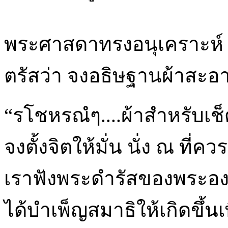
พระศาสดาทรงอนุเคราะห์ 
ตรัสว่า จงอธิษฐานผ้าสะอาด
“รโชหรณํๆ....ผ้าสำหรับเช็
จงตั้งจิตให้มั่น นั่ง ณ ที่คว
เราฟังพระดำรัสของพระอง
ได้บำเพ็ญสมาธิให้เกิดขึ้น