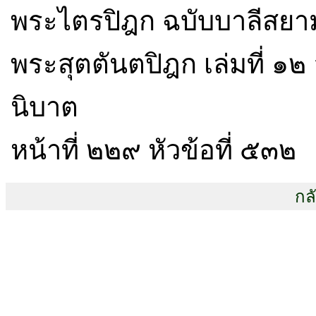
พระไตรปิฎก ฉบับบาลีสยามร
พระสุตตันตปิฎก เล่มที่ ๑๒ 
นิบาต
หน้าที่ ๒๒๙ หัวข้อที่ ๕๓๒
กล