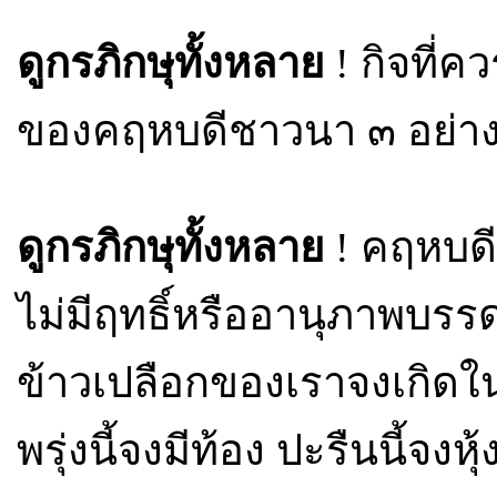
ดูกรภิกษุทั้งหลาย
! กิจที่ค
ของคฤหบดีชาวนา ๓ อย่าง
ดูกรภิกษุทั้งหลาย
! คฤหบดี
ไม่มีฤทธิ์หรืออานุภาพบรร
ข้าวเปลือกของเราจงเกิดในว
พรุ่งนี้จงมีท้อง ปะรืนนี้จงหุ้